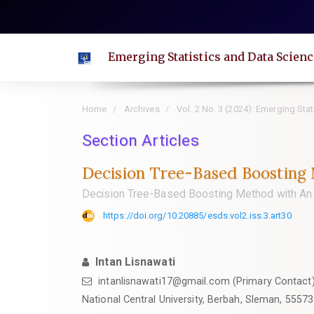
Quick
jump
to
Emerging Statistics and Data Scienc
page
content
Main
Home
Archives
Vol. 2 No. 3 (2024): Emerging Sta
Navigation
Main
Section Articles
Content
Decision Tree-Based Boosting M
Sidebar
Decision Tree-Based Boosting Method with An A
https://doi.org/10.20885/esds.vol2.iss.3.art30
Intan Lisnawati
intanlisnawati17@gmail.com
(Primary Contact
National Central University, Berbah, Sleman, 5557