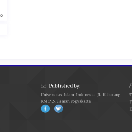
22
Published by:
Universitas Islam Indonesia. Jl. Kaliurang
T
KM 14,5, Sleman Yogyakarta
F
E