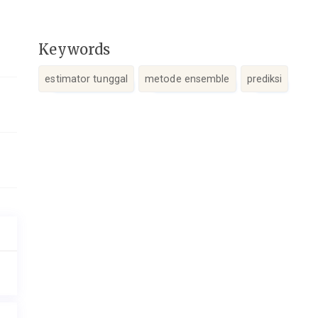
Keywords
estimator tunggal
metode ensemble
prediksi
Article
Details