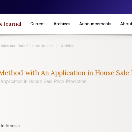
e Journal
Current
Archives
Announcements
Abou
tistics and Data Science Journal
Articles
ethod with An Application in House Sale 
pplication in House Sale Price Prediction
)
3 Indonesia