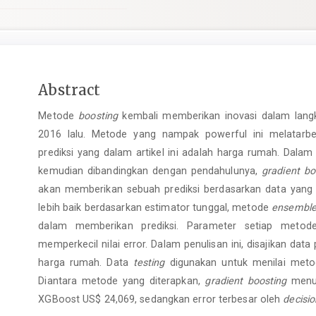
Main
Abstract
Article
Metode
boosting
kembali memberikan inovasi dalam langka
Content
2016 lalu. Metode yang nampak powerful ini melatarb
prediksi yang dalam artikel ini adalah harga rumah. Dalam 
kemudian dibandingkan dengan pendahulunya,
gradient bo
akan memberikan sebuah prediksi berdasarkan data yang 
lebih baik berdasarkan estimator tunggal, metode
ensembl
dalam memberikan prediksi. Parameter setiap metod
memperkecil nilai error. Dalam penulisan ini, disajikan d
harga rumah. Data
testing
digunakan untuk menilai meto
Diantara metode yang diterapkan,
gradient boosting
menun
XGBoost US$ 24,069, sedangkan error terbesar oleh
decisi