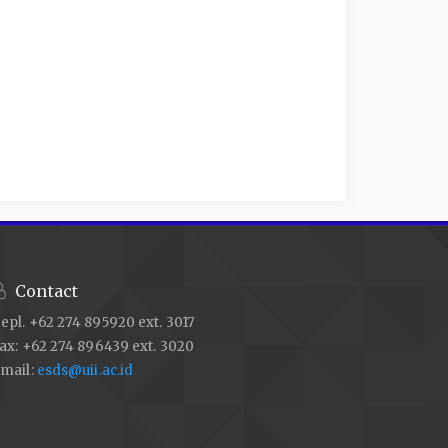
Contact
epl. +62 274 895920 ext. 3017
ax: +62 274 896439 ext. 3020
mail:
esds@uii.ac.id