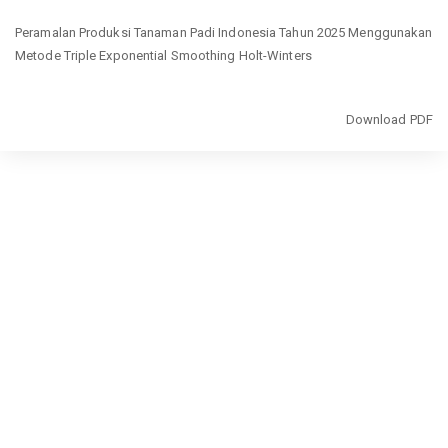
Return
Peramalan Produksi Tanaman Padi Indonesia Tahun 2025 Menggunakan
to
Metode Triple Exponential Smoothing Holt-Winters
Article
Details
Download
Download PDF