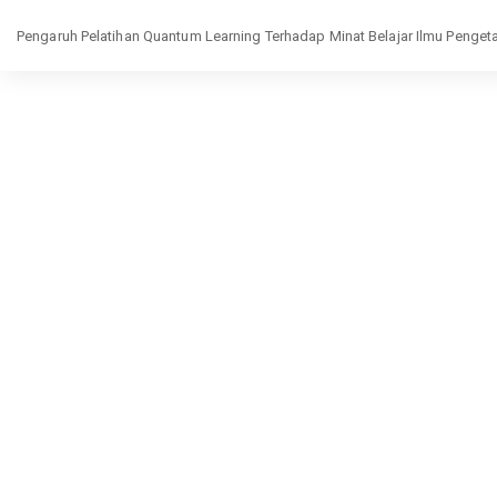
Return
Pengaruh Pelatihan Quantum Learning Terhadap Minat Belajar Ilmu Penge
to
Article
Details