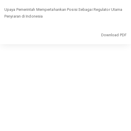
Return
Upaya Pemerintah Mempertahankan Posisi Sebagai Regulator Utama
to
Penyiaran di Indonesia
Article
Details
Download
Download PDF