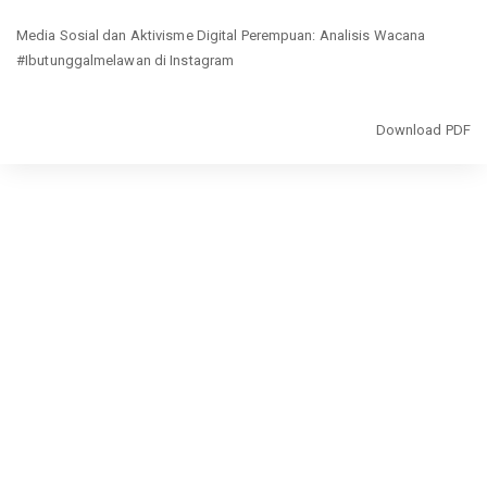
Return
Media Sosial dan Aktivisme Digital Perempuan: Analisis Wacana
to
#Ibutunggalmelawan di Instagram
Article
Details
Download
Download PDF