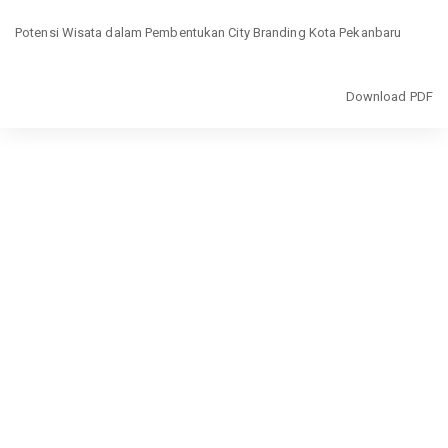
Return
Potensi Wisata dalam Pembentukan City Branding Kota Pekanbaru
to
Article
Details
Download
Download PDF