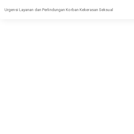
Return
Urgensi Layanan dan Perlindungan Korban Kekerasan Seksual
to
Article
Details