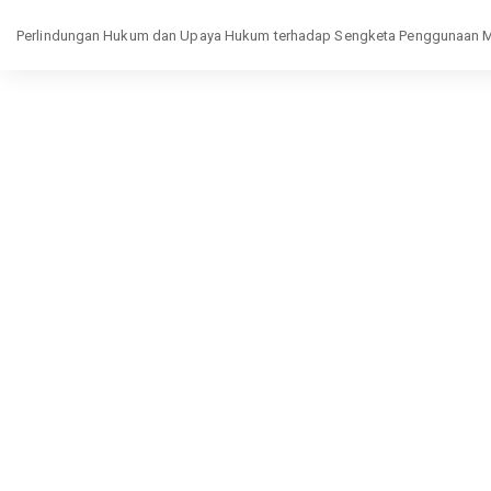
Return
Perlindungan Hukum dan Upaya Hukum terhadap Sengketa Penggunaan Mer
to
Article
Details