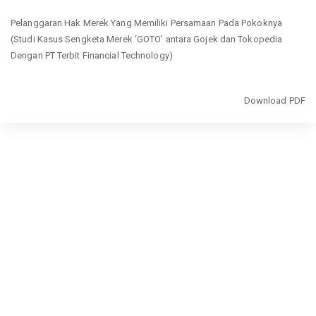
Return
Pelanggaran Hak Merek Yang Memiliki Persamaan Pada Pokoknya
to
(Studi Kasus Sengketa Merek ‘GOTO’ antara Gojek dan Tokopedia
Article
Dengan PT Terbit Financial Technology)
Details
Download
Download PDF