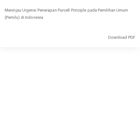
Return
Meninjau Urgensi Penerapan Purcell Principle pada Pemilihan Umum
to
(Pemilu) di Indonesia
Article
Details
Download
Download PDF