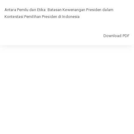
Return
Antara Pemilu dan Etika: Batasan Kewenangan Presiden dalam
to
Kontestasi Pemilihan Presiden di Indonesia
Article
Details
Download
Download PDF