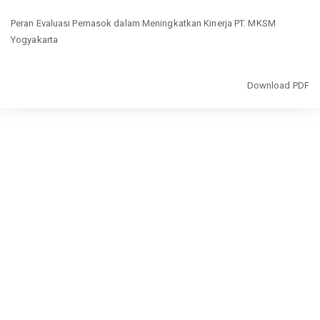
Return
Peran Evaluasi Pemasok dalam Meningkatkan Kinerja PT. MKSM
to
Yogyakarta
Article
Details
Download
Download PDF