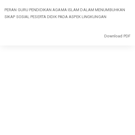
Return
PERAN GURU PENDIDIKAN AGAMA ISLAM DALAM MENUMBUHKAN
to
SIKAP SOSIAL PESERTA DIDIK PADA ASPEK LINGKUNGAN
Article
Details
Download
Download PDF