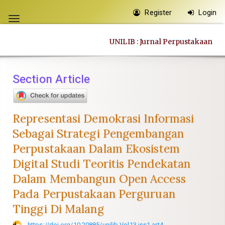
Quick
Register
Login
jump
Toggle
to
navigation
UNILIB : Jurnal Perpustakaan
page
content
Main
Section Article
Navigation
Main
Content
Representasi Demokrasi Informasi
Sidebar
Sebagai Strategi Pengembangan
Perpustakaan Dalam Ekosistem
Digital Studi Teoritis Pendekatan
Dalam Membangun Open Access
Pada Perpustakaan Perguruan
Tinggi Di Malang
https://doi.org/10.20885/unilib.Vol13.iss1.art4