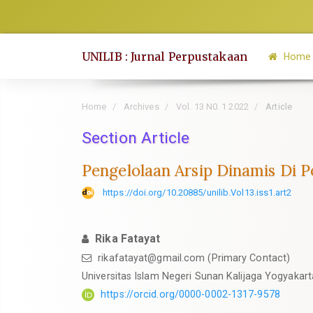
Quick
jump
to
UNILIB : Jurnal Perpustakaan
Home
page
content
Main
Home
Archives
Vol. 13 N0. 1 2022
Article
Navigation
Section Article
Main
Content
Pengelolaan Arsip Dinamis Di 
Sidebar
https://doi.org/10.20885/unilib.Vol13.iss1.art2
Rika Fatayat
rikafatayat@gmail.com
(Primary Contact)
Universitas Islam Negeri Sunan Kalijaga Yogyakart
https://orcid.org/0000-0002-1317-9578