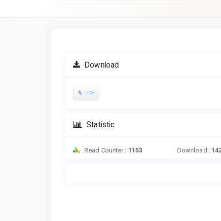
Article
Sidebar
Download
PDF
Statistic
Read Counter :
1153
Download :
14