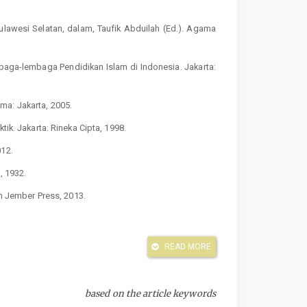
lawesi Selatan, dalam, Taufik Abduilah (Ed.). Agama
ga-lembaga Pendidikan Islam di Indonesia. Jakarta:
ma: Jakarta, 2005.
tik. Jakarta: Rineka Cipta, 1998.
012.
, 1932.
in Jember Press, 2013.
unung Agung, 1976.
READ MORE
2012.
Komputindo, 2014.
based on the article keywords