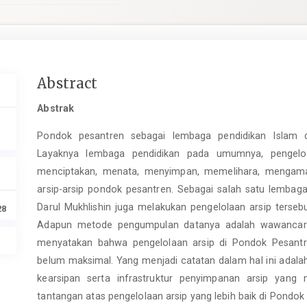
Main
Abstract
Article
Abstrak
Content
Pondok pesantren sebagai lembaga pendidikan Islam d
Layaknya lembaga pendidikan pada umumnya, pengelol
menciptakan, menata, menyimpan, memelihara, mengama
arsip-arsip pondok pesantren. Sebagai salah satu lembaga
Darul Mukhlishin juga melakukan pengelolaan arsip tersebut.
28
Adapun metode pengumpulan datanya adalah wawancara 
menyatakan bahwa pengelolaan arsip di Pondok Pesantr
belum maksimal. Yang menjadi catatan dalam hal ini ada
kearsipan serta infrastruktur penyimpanan arsip yang
tantangan atas pengelolaan arsip yang lebih baik di Pondok