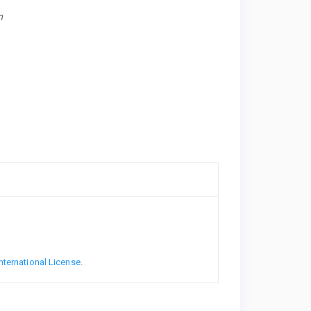
n
nternational License
.