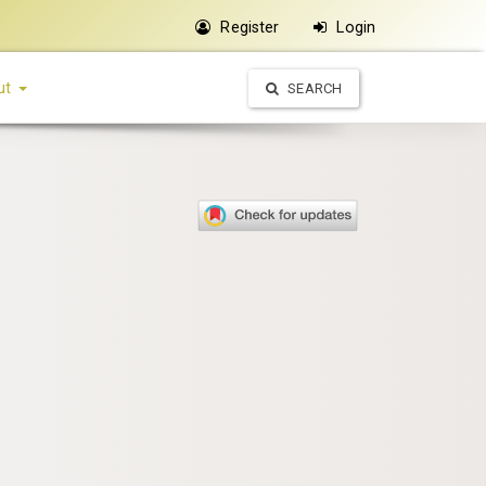
Register
Login
ut
SEARCH