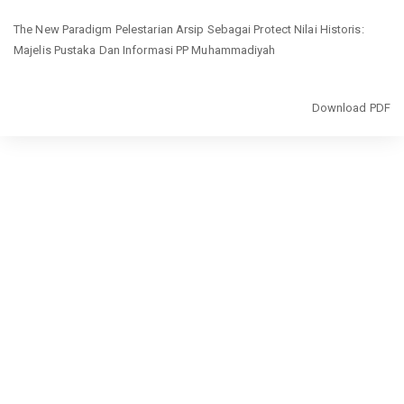
Return
The New Paradigm Pelestarian Arsip Sebagai Protect Nilai Historis:
to
Majelis Pustaka Dan Informasi PP Muhammadiyah
Article
Details
Download
Download PDF