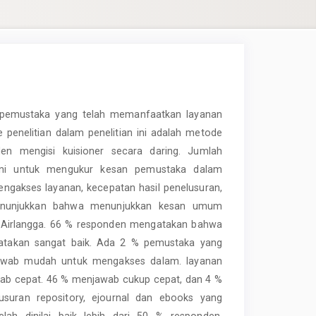
si pemustaka yang telah memanfaatkan layanan
 penelitian dalam penelitian ini adalah metode
den mengisi kuisioner secara daring. Jumlah
 ini untuk mengukur kesan pemustaka dalam
gakses layanan, kecepatan hasil penelusuran,
 menunjukkan bahwa menunjukkan kesan umum
as Airlangga. 66 % responden mengatakan bahwa
gatakan sangat baik. Ada 2 % pemustaka yang
jawab mudah untuk mengakses dalam. layanan
ab cepat. 46 % menjawab cukup cepat, dan 4 %
uran repository, ejournal dan ebooks yang
elah dinilai baik lebih dari 50 % responden.