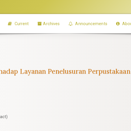
Current
Archives
Announcements
Abo
hadap Layanan Penelusuran Perpustakaan U
act)