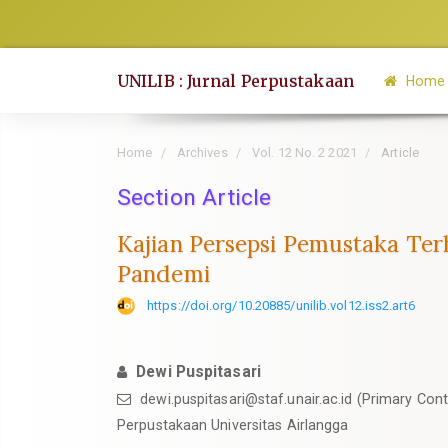
Quick
jump
to
UNILIB : Jurnal Perpustakaan
Home
page
content
Main
Home
Archives
Vol. 12 No. 2 2021
Article
Navigation
Section Article
Main
Content
Kajian Persepsi Pemustaka Ter
Sidebar
Pandemi
https://doi.org/10.20885/unilib.vol12.iss2.art6
Dewi Puspitasari
dewi.puspitasari@staf.unair.ac.id
(Primary Cont
Perpustakaan Universitas Airlangga