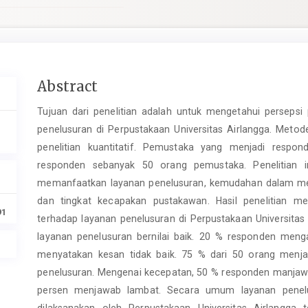
Main
Abstract
Article
Tujuan dari penelitian adalah untuk mengetahui persep
Content
penelusuran di Perpustakaan Universitas Airlangga. Metode
penelitian kuantitatif. Pemustaka yang menjadi respon
responden sebanyak 50 orang pemustaka. Penelitian
memanfaatkan layanan penelusuran, kemudahan dalam men
dan tingkat kecapakan pustakawan. Hasil penelitian
91
terhadap layanan penelusuran di Perpustakaan Universit
layanan penelusuran bernilai baik. 20 % responden men
menyatakan kesan tidak baik. 75 % dari 50 orang men
penelusuran. Mengenai kecepatan, 50 % responden manjaw
persen menjawab lambat. Secara umum layanan penelus
dilaksanakan oleh Perpustakaan Universitas Airlangga t