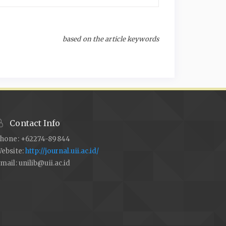
based on the article keywords
Contact Info
hone: +62274-89844
ebsite:
http://journal.uii.ac.id/
mail:
unilib@uii.ac.id