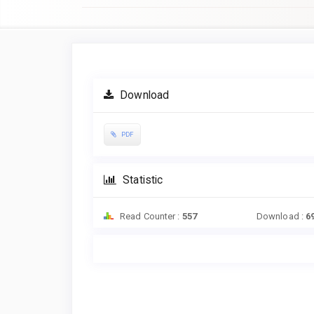
Article
Sidebar
Download
PDF
Statistic
Read Counter :
557
Download :
6