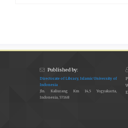
Published by:
Directorate of Library, Islamic University of
P
Indonesia
W
Jln. Kaliurang Km 14,5 Yogyakarta,
E
Indonesia, 57168