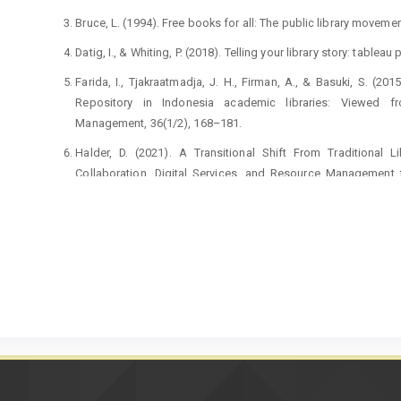
Bruce, L. (1994). Free books for all: The public library moveme
Datig, I., & Whiting, P. (2018). Telling your library story: tablea
Farida, I., Tjakraatmadja, J. H., Firman, A., & Basuki, S. (2
Repository in Indonesia academic libraries: Viewed 
Management, 36(1/2), 168–181.
Halder, D. (2021). A Transitional Shift From Traditional L
Collaboration, Digital Services, and Resource Management fo
Global.
Harris, R., Wathen, C. N., & Chan, D. (2005). Public library re
crisis: The SARS experience in Ontario. Reference & User Servi
Irfana, M. S., & Yasin, M. (2016). Web based room facility Reser
Khan, H. R., & Du, Y. (2017). What is a Data Librarian?: A Con
in the United States Academic Libraries.
Kostiak, A. (2002). Valuing your public library: the experien
Bottom Line.