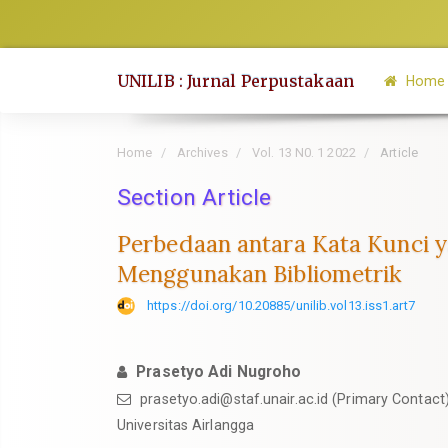
Quick
jump
to
UNILIB : Jurnal Perpustakaan
Home
page
content
Main
Home
Archives
Vol. 13 N0. 1 2022
Article
Navigation
Section Article
Main
Content
Perbedaan antara Kata Kunci 
Sidebar
Menggunakan Bibliometrik
https://doi.org/10.20885/unilib.vol13.iss1.art7
Prasetyo Adi Nugroho
prasetyo.adi@staf.unair.ac.id
(Primary Contact
Universitas Airlangga