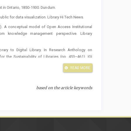
nt in Ontario, 1850-1930. Dundurn.
u public for data visualization. Library Hi Tech News.
015). A conceptual model of Open Access Institutional
from knowledge management perspective. Library
ibrary to Digital Library. In Research Anthology on
r the Sustainability of Libraries (pp. 453–461). IGI
READ MORE
sponses to a consumer health inquiry in a public health
ces Quarterly, 147–154.
based on the article keywords
vation Application for Library.
tent Analysis of Job Advertisements for Data Librarians
ce of the Barrie Public Library, Ontario, Canada. The