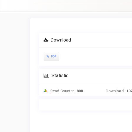
Article
Sidebar
Download
PDF
Statistic
Read Counter :
808
Download :
10