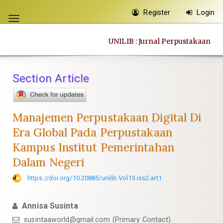
Quick
Register
Login
jump
Toggle
to
navigation
UNILIB : Jurnal Perpustakaan
page
content
Main
Section Article
Navigation
Main
Content
Manajemen Perpustakaan Digital Di
Sidebar
Era Global Pada Perpustakaan
Kampus Institut Pemerintahan
Dalam Negeri
https://doi.org/10.20885/unilib.Vol13.iss2.art1
Annisa Susinta
susintaaworld@gmail.com
(Primary Contact)