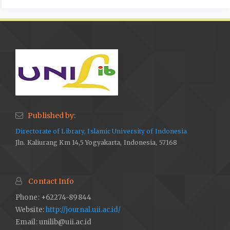
Hermawan Heris, A., Hidayat, W., & Fajari, I. (2020). Manajemen
Perpustakaan Dalam Meningkatkan Minat Baca Peserta Didik.
Jurnal Isema., Vol. 5, No. 01, pp., 114-126.
https://doi.org/10.15575/isema.v5i1.6151
Iskandar. (2016). Manajemen dan Budaya Perpustakaan.
Bandung: PT Refika Aditama.
Maksum, Buldansyah, D. L., & Prawati, B. (2008). Aksesibilitas
Informasi, Intensitas Komunikasi, dan Efektivitas Layanan
Informasi Digital. Jurnal Perpustakaan Pertanian., Vol. 17, No. 2.
Published by:
pp., 48-55.
Directorate of Library, Islamic University of Indonesia
Mulyadi. (2016). Pengelolaan Perpustakaan Digital. NoerFikri
Jln. Kaliurang Km 14,5 Yogyakarta, Indonesia, 57168
Offset.
Normi, S. (2018). Dasar-Dasar Manajemen. (E-Book). Yogyakarta:
Expert.
Contact Info
Oktavia, S. (2019). Peran Perpustakaan dan Pustakawan Dalam
Phone: +62274-89844
Menghadapi Generasi Digital Native. Bibliotika: Jurnal Kajian
Website:
http://journal.uii.ac.id/
Perpustakaan dan Informasi. Bibliotika: Jurnal Kajian
Email:
unilib@uii.ac.id
Perpustakaan Dan Informasi., Volume, 3. No. 01.