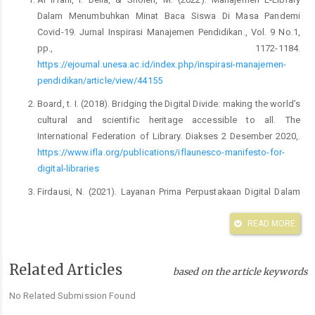
Dalam Menumbuhkan Minat Baca Siswa Di Masa Pandemi
Covid-19. Jurnal Inspirasi Manajemen Pendidikan., Vol. 9 No.1,
pp., 1172-1184.
https://ejournal.unesa.ac.id/index.php/inspirasi-manajemen-
pendidikan/article/view/44155
Board, t. I. (2018). Bridging the Digital Divide: making the world’s
cultural and scientific heritage accessible to all. The
International Federation of Library. Diakses 2 Desember 2020,.
https://www.ifla.org/publications/iflaunesco-manifesto-for-
digital-libraries
Firdausi, N. (2021). Layanan Prima Perpustakaan Digital Dalam
Meningkatkan Digital Quotient Siswa. Jurnal Inspirasi
Manajemen Pendidikan., Volume, 09, No, 01. pp., 215-228.
READ MORE
Hadaie, E., Dannur, & Mahbubeh, M. (2020). Manajemen
Perpustakaan Berbasis Digital dalam Membentuk Generasi
Related Articles
based on the article keywords
Literat di SMA Negeri 1 Pamekasan. Investi: Jurnal Ekonomi Dan
No Related Submission Found
Perbankan:, Volume, 02. No. 02.