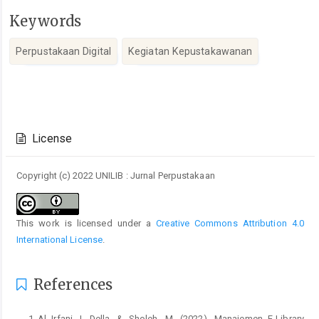
Keywords
Perpustakaan Digital
Kegiatan Kepustakawanan
Article
Details
License
Copyright (c) 2022 UNILIB : Jurnal Perpustakaan
This work is licensed under a
Creative Commons Attribution 4.0
International License
.
References
Al Irfani, I. Della, & Sholeh, M. (2022). Manajemen E-Library