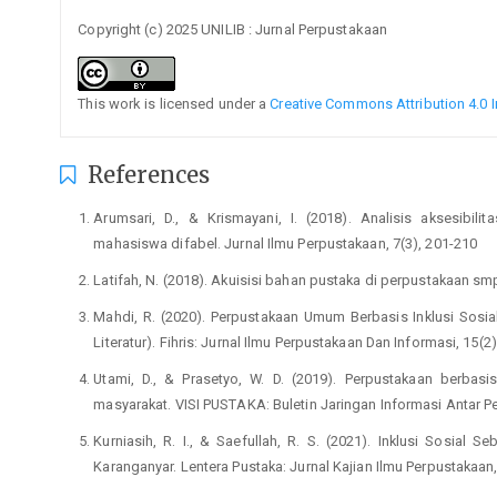
Copyright (c) 2025 UNILIB : Jurnal Perpustakaan
This work is licensed under a
Creative Commons Attribution 4.0 I
References
Arumsari, D., & Krismayani, I. (2018). Analisis aksesibil
mahasiswa difabel. Jurnal Ilmu Perpustakaan, 7(3), 201-210
Latifah, N. (2018). Akuisisi bahan pustaka di perpustakaan smp
Mahdi, R. (2020). Perpustakaan Umum Berbasis Inklusi Sos
Literatur). Fihris: Jurnal Ilmu Perpustakaan Dan Informasi, 15(2)
Utami, D., & Prasetyo, W. D. (2019). Perpustakaan berbas
masyarakat. VISI PUSTAKA: Buletin Jaringan Informasi Antar Pe
Kurniasih, R. I., & Saefullah, R. S. (2021). Inklusi Sosial
Karanganyar. Lentera Pustaka: Jurnal Kajian Ilmu Perpustakaan,