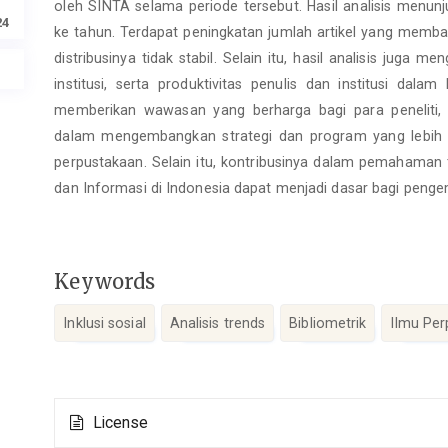
oleh SINTA selama periode tersebut. Hasil analisis menunju
24
ke tahun. Terdapat peningkatan jumlah artikel yang membah
distribusinya tidak stabil. Selain itu, hasil analisis juga
institusi, serta produktivitas penulis dan institusi dalam 
memberikan wawasan yang berharga bagi para peneliti, 
dalam mengembangkan strategi dan program yang lebih ef
perpustakaan. Selain itu, kontribusinya dalam pemahaman t
dan Informasi di Indonesia dapat menjadi dasar bagi pengem
Keywords
Inklusi sosial
Analisis trends
Bibliometrik
Ilmu Pe
Article
License
Details