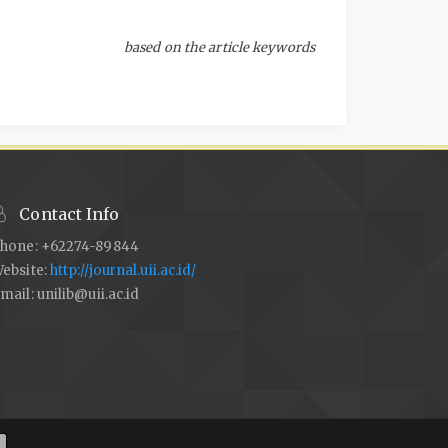
based on the article keywords
Contact Info
hone: +62274-89844
ebsite:
http://journal.uii.ac.id/
mail:
unilib@uii.ac.id