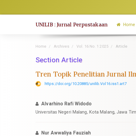
Quick
jump
to
UNILIB : Jurnal Perpustakaan
Home
page
content
Main
Home
Archives
Vol. 16 No. 1 2025
Article
Navigation
Section Article
Main
Content
Tren Topik Penelitian Jurnal I
Sidebar
https://doi.org/10.20885/unilib.Vol16.iss1.art7
Alvarhino Rafi Widodo
Universitas Negeri Malang, Kota Malang, Jawa Tim
Nur Awwaliya Fauziah