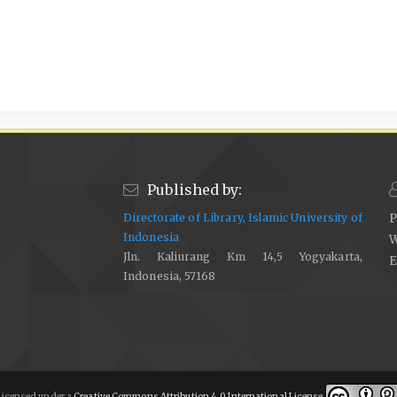
Published by:
Directorate of Library, Islamic University of
P
Indonesia
W
Jln. Kaliurang Km 14,5 Yogyakarta,
E
Indonesia, 57168
icensed under a
Creative Commons Attribution 4.0 International License