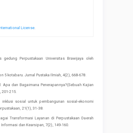
nternational License
.
itas gedung Perpustakaan Universitas Brawijaya oleh
n 5 kotabaru. Jurnal Pustaka Ilmiah, 4(2), 668-678.
ial: Apa dan Bagaimana Penerapannya?(Sebuah Kajian
, 201-215.
is inklusi sosial untuk pembangunan sosial-ekonomi
rpustakaan, 21(1), 31-38.
 Sebagai Transformasi Layanan di Perpustakaan Daerah
 Informasi dan Kearsipan, 7(2), 149-160.