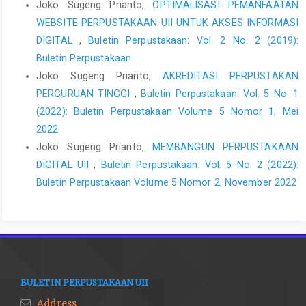
Joko Sugeng Prianto,
OPTIMALISASI PEMANFAATAN
WEBSITE PERPUSTAKAAN UII UNTUK AKSES INFORMASI
DIGITAL
,
Buletin Perpustakaan: Vol. 2 No. 2 (2019):
Buletin Perpustakaan
Joko Sugeng Prianto,
AKREDITASI PERPUSTAKAN
PERGURUAN TINGGI
,
Buletin Perpustakaan: Vol. 5 No. 1
(2022): Buletin Perpustakaan Volume 5 Nomor 1, Mei
2022
Joko Sugeng Prianto,
MEMBANGUN PERPUSTAKAAN
DIGITAL UII
,
Buletin Perpustakaan: Vol. 5 No. 2 (2022):
Buletin Perpustakaan Volume 5 Nomor 2, November 2022
BULETIN PERPUSTAKAAN UII
Address