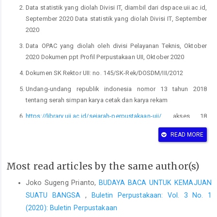
Data statistik yang diolah Divisi IT, diambil dari dspace.uii.ac.id,
September 2020 Data statistik yang diolah Divisi IT, September
2020
Data OPAC yang diolah oleh divisi Pelayanan Teknis, Oktober
2020 Dokumen ppt Profil Perpustakaan UII, Oktober 2020
Dokumen SK Rektor UII: no. 145/SK-Rek/DOSDM/III/2012
Undang-undang republik indonesia nomor 13 tahun 2018
tentang serah simpan karya cetak dan karya rekam
https://library.uii.ac.id/sejarah-perpustakaan-uii/
, akses 18
Oktober 2020
READ MORE
https://library.uii.ac.id/visi-dan-misi/
, akses 18 Oktober 2020
https://library.uii.ac.id/struktur-organisasi/#tabs-906-0-0
, akses
Most read articles by the same author(s)
18 Oktober 2020
Joko Sugeng Prianto,
BUDAYA BACA UNTUK KEMAJUAN
https://isbn.perpusnas.go.id/
, akses 20 Oktober 2020
SUATU BANGSA
,
Buletin Perpustakaan: Vol. 3 No. 1
https://e-hakcipta.dgip.go.id/index.php/login
, akses 21
(2020): Buletin Perpustakaan
Oktober 2020