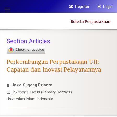
Quick
Register
Login
jump
Toggle
to
navigation
Buletin Perpustakaan
page
content
Main
Section Articles
Navigation
Main
Content
Perkembangan Perpustakaan UII:
Sidebar
Capaian dan Inovasi Pelayanannya
Joko Sugeng Prianto
jokosp@uii.ac.id
(Primary Contact)
Universitas Islam Indonesia