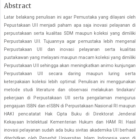
Main
Abstract
Article
Latar belakang penulisan ini agar Pemustaka yang dilayani oleh
Content
Pepustakaan UII menjadi paham apa saja inovasi pelayanan di
perpustakaan serta kualitas SDM maupun koleksi yang dimiliki
Perpustakaan UII. Tujuannya agar pemustaka lebih mengenal
Perpustakaan UII dan inovasi pelayanan serta kualitas
pustakawan yang melayani maupun macam koleksi yang dimiliki
Perpustakaan UII sehingga akan meningkatkan animo kunjungan
Perpustakaan UII secara daring maupun luring serta
keterpakaian koleksi lebih optimal. Penulisan ini menggunakan
metode studi literature dan observasi melakukan tindakan/
pekerjaan di Perpustakaan UII serta pengalaman mengurus
pengajuan ISBN dan eISBN di Perpustakaan Nasional RI maupun
HAKI pencatatat Hak Cipta Buku di Direktorat Jenderal
Kekayaan Intelektual Kementerian Hukum dan HAM RI. Hasil
inovasi pelayanan sudah ada buku sivitas akademika UII berhasil
diterbitkan oleh Penerbit Universitas Islam Indonesia yang di