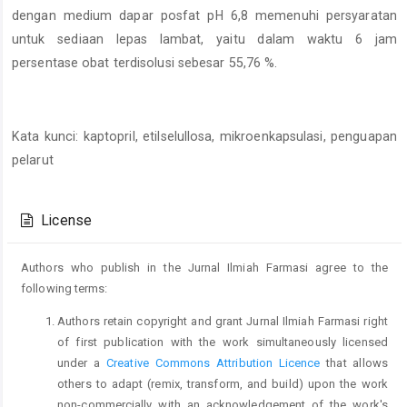
dengan medium dapar posfat pH 6,8 memenuhi persyaratan
untuk sediaan lepas lambat, yaitu dalam waktu 6 jam
persentase obat terdisolusi sebesar 55,76 %.
Kata kunci: kaptopril, etilselullosa, mikroenkapsulasi, penguapan
pelarut
Article
Details
License
Authors who publish in the Jurnal Ilmiah Farmasi agree to the
following terms:
Authors retain copyright and grant Jurnal Ilmiah Farmasi right
of first publication with the work simultaneously licensed
under a
Creative Commons Attribution Licence
that allows
others to adapt (remix, transform, and build) upon the work
non-commercially with an acknowledgement of the work's