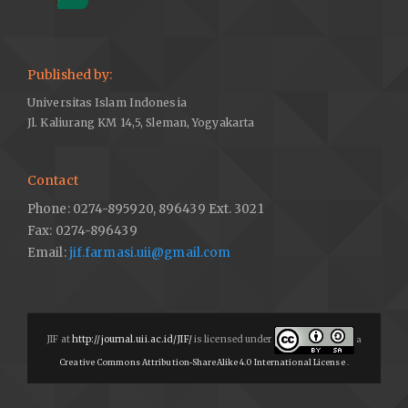
Published by:
Universitas Islam Indonesia
Jl. Kaliurang KM 14,5, Sleman, Yogyakarta
Contact
Phone: 0274-895920, 896439 Ext. 3021
Fax: 0274-896439
Email:
jif.farmasi.uii@gmail.com
JIF at
http://journal.uii.ac.id/JIF/
is licensed under
a
Creative Commons Attribution-ShareAlike 4.0 International License
.