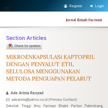
Quick
Register
Login
jump
Toggle
to
navigation
Jurnal Ilmiah Farmasi
page
content
Main
Section Articles
Navigation
Main
Content
MIKROENKAPSULASi KAPTOPRIL
Sidebar
DENGAN PENYALUT ETIL
SELULOSA MENGGUNAKAN
METODA PENGUAPAN PELARUT
Ade Arinia Rasyad
adearinia@yahoo.co.id
(Primary Contact)
Sekolah Tinggi Ilmu Farmasi Bhakti Pertiwi Palembang,