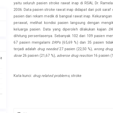
yaitu seluruh pasien stroke rawat inap di RSAL Dr. Rame
2006. Data pasien stroke rawat inap didapat dari poli sara
pasien dari rekam medik di bangsal rawat inap. Kekurangan
perawat, melihat kondisi pasien langsung dengan mengik
keluarga pasien. Data yang diperoleh dilakukan kajian
D
dihitung persentasenya. Sebanyak 102 dari 109 pasien meme
67 pasien mengalami
DRPs
(65,69 %) dan 35 pasien tid
terjadi adalah
drug needed
27 pasien (22,50 %),
wrong drug
dose
26 pasien (21,67 %),
adverse drug reaction
16 pasien (
51
Kata kunci:
drug related problems,
stroke
Article