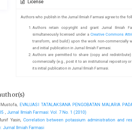
License
Details
Authors who publish in the Jurnal Ilmiah Farmasi agree to the fo
Authors retain copyright and grant Jurnal Ilmiah Fa
simultaneously licensed under a
Creative Commons Attri
transform, and build) upon the work non-commercially 
and initial publication in Jurnal Ilmiah Farmasi.
Authors are permitted to share (copy and redistribute)
commercially (e.g., post it to an institutional repository
its initial publication in Jurnal Ilmiah Farmasi.
author(s)
a Mustofa,
EVALUASI TATALAKSANA PENGOBATAN MALARIA PADA 
05
,
Jurnal Ilmiah Farmasi: Vol. 7 No. 1 (2010)
Munif Yasin,
Correlation between potassium administration and reso
): Jurnal Ilmiah Farmasi