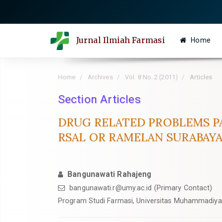
Quick
jump
to
Jurnal Ilmiah Farmasi
Home
page
content
Main
Home
Archives
Vol. 8 No. 2 (2011)
Articles
Navigation
Main
Section Articles
Content
DRUG RELATED PROBLEMS PA
Sidebar
RSAL OR RAMELAN SURABAYA
Bangunawati Rahajeng
bangunawati.r@umy.ac.id
(Primary Contact)
Program Studi Farmasi, Universitas Muhammadiy