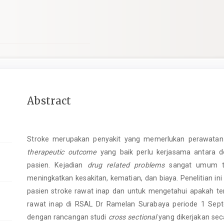
Main
Abstract
Article
Content
Stroke merupakan penyakit yang memerlukan perawatan
therapeutic outcome
yang baik perlu kerjasama antara do
pasien. Kejadian
drug related problems
sangat umum te
meningkatkan kesakitan, kematian, dan biaya. Penelitian in
pasien stroke rawat inap dan untuk mengetahui apakah te
rawat inap di RSAL Dr Ramelan Surabaya periode 1 Septe
dengan rancangan studi
cross sectional
yang dikerjakan sec