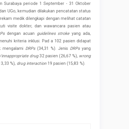
lan Surabaya periode 1 September - 31 Oktober
f dan UGo, kemudian dilakukan pencatatan status
 rekam medik dilengkapi dengan melihat catatan
uti visite dokter, dan wawancara pasien atau
RPs
dengan acuan
guidelines stroke
yang ada,
nuhi kriteria inklusi. Pad a 102 pasien didapat
ak mengalami
DRPs
(34,31 %). Jenis
DRPs
yang
/innappropriate drug
32 pasien (26,67 %),
wrong
13,33 %),
drug interaction
19 pasien (15,83 %).