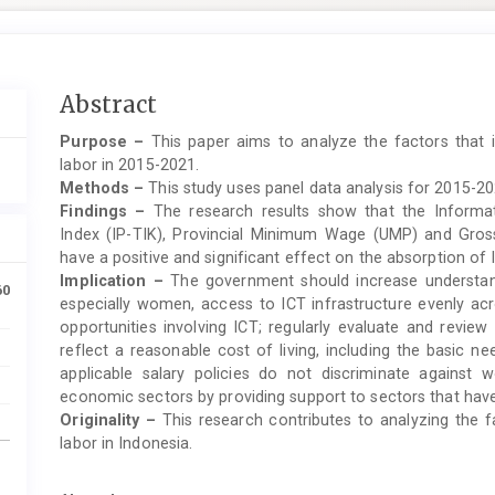
Main
Abstract
Article
Purpose –
This paper aims to analyze the factors that 
Content
labor in 2015-2021.
Methods –
This study uses panel data analysis for 2015-202
Findings –
The research results show that the Inform
Index (IP-TIK), Provincial Minimum Wage (UMP) and Gros
have a positive and significant effect on the absorption o
Implication –
The government should increase understand
60
especially women, access to ICT infrastructure evenly ac
opportunities involving ICT; regularly evaluate and revi
reflect a reasonable cost of living, including the basic n
applicable salary policies do not discriminate against
economic sectors by providing support to sectors that have
Originality –
This research contributes to analyzing the f
labor in Indonesia.