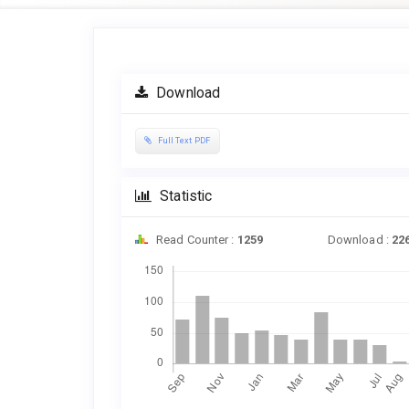
Article
Sidebar
Download
Full Text PDF
Statistic
Read Counter :
1259
Download :
22
Downloads