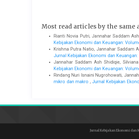
Most read articles by the same 
Rianti Novia Putri, Jannahar Saddam Ash
Kebijakan Ekonomi dan Keuangan: Volume
Krishna Putra Natio, Jannahar Saddam A
Jurnal Kebijakan Ekonomi dan Keuangan: 
Jannahar Saddam Ash Shidiqie, Silviana
Kebijakan Ekonomi dan Keuangan: Volume 
Rindang Nuri Isnaini Nugrohowati, Janna
mikro dan makro
,
Jurnal Kebijakan Ekon
Jurnal Kebijakan Ekonomi dan K