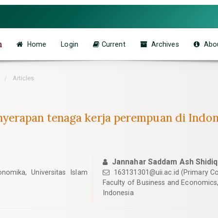
n
Home
Login
Current
Archives
Abo
3
Articles
yerapan tenaga kerja perempuan di Indon
Jannahar Saddam Ash Shidiq
nomika, Universitas Islam
163131301@uii.ac.id
(Primary Co
Faculty of Business and Economics, 
Indonesia