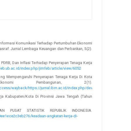
 Informasi Komunikasi Terhadap Pertumbuhan Ekonomi
Masraf: Jurnal Lembaga Keuangan dan Perbankan, 5(2).
, PDRB, Dan Inflasi Terhadap Penyerapan Tenaga Kerja
mfeb.ub.ac.id/index.php/jimfeb/article/view/6052
or Yang Mempengaruhi Penyerapan Tenaga Kerja Di Kota
nomi Pembangunan, 2(1).
/access/wayback/https://jurnal.ibm.ac.id/index.php/develop/article/downloa
erja Kabupaten/Kota Di Provinsi Jawa Tengah (Tahun
DAN PUSAT STATISTIK REPUBLIK INDONESIA.
0ee1ece2c3eb276/keadaan-angkatan-kerja-di-
Penyerapan Tenaga Kerja Perempuan Di Indonesia Tahun