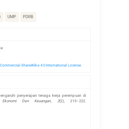
i
UMP
PDRB
ie
ommercial-ShareAlike 4.0 International License
.
mpengaruhi penyerapan tenaga kerja perempuan di
n Ekonomi Dan Keuangan
,
2
(2), 215–222.