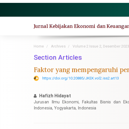
Quick
jump
to
page
Jurnal Kebijakan Ekonomi dan Keuanga
content
Main
Navigation
Home
Archives
Volume 2 Issue 2, Desember 202
Main
Content
Section Articles
Sidebar
Faktor yang mempengaruhi pen
https://doi.org/10.20885/JKEK.vol2.iss2.art13
Hafizh Hidayat
Jurusan Ilmu Ekonomi, Fakultas Bisnis dan Eko
Indonesia, Yogyakarta, Indonesia