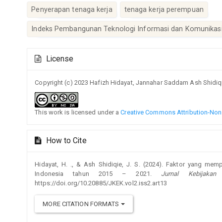
Penyerapan tenaga kerja
tenaga kerja perempuan
Indeks Pembangunan Teknologi Informasi dan Komunikas
Article
License
Details
Copyright (c) 2023 Hafizh Hidayat, Jannahar Saddam Ash Shidiq
This work is licensed under a
Creative Commons Attribution-NonC
How to Cite
Hidayat, H. ., & Ash Shidiqie, J. S. (2024). Faktor yang me
Indonesia tahun 2015 – 2021.
Jurnal Kebijaka
https://doi.org/10.20885/JKEK.vol2.iss2.art13
MORE CITATION FORMATS