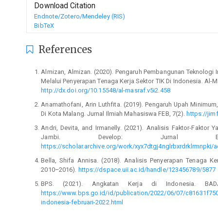
Download Citation
Endnote/Zotero/Mendeley (RIS)
BibTeX
References
Almizan, Almizan. (2020). Pengaruh Pembangunan Teknologi
Melalui Penyerapan Tenaga Kerja Sektor TIK Di Indonesia. Al-
http://dx.doi.org/10.15548/al-masraf.v5i2.458
Anamathofani, Arin Luthfita. (2019). Pengaruh Upah Minimum
Di Kota Malang. Jurnal Ilmiah Mahasiswa FEB, 7(2).
https://ji
Andri, Devita, and Irmanelly. (2021). Analisis Faktor-Fakt
Jambi. Develop: Jurnal Eko
https://scholar.archive.org/work/xyx7dtgj4nglrbxrdrklrmnpki
Bella, Shifa Annisa. (2018). Analisis Penyerapan Tenaga K
2010–2016).
https://dspace.uii.ac.id/handle/123456789/5877
BPS. (2021). Angkatan Kerja di Indonesia. BA
https://www.bps.go.id/id/publication/2022/06/07/c81631f75
indonesia-februari-2022.html
Fadila, Frista Nunik Nur. (2020). Faktor Yang Mempengaruhi 