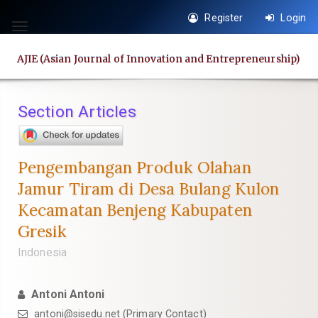
Quick
Register
Login
jump
Toggle
to
navigation
AJIE (Asian Journal of Innovation and Entrepreneurship)
page
content
Main
Section Articles
Navigation
Main
Content
Pengembangan Produk Olahan
Sidebar
Jamur Tiram di Desa Bulang Kulon
Kecamatan Benjeng Kabupaten
Gresik
Indonesia
Antoni Antoni
antoni@sisedu.net
(Primary Contact)