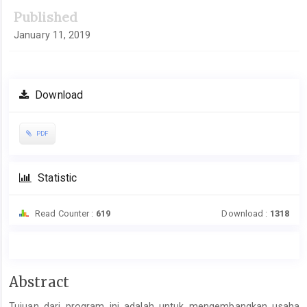
Published
January 11, 2019
Download
PDF
Statistic
Read Counter :
619
Download :
1318
Main
Abstract
Article
Tujuan dari program ini adalah untuk mengembangkan usaha