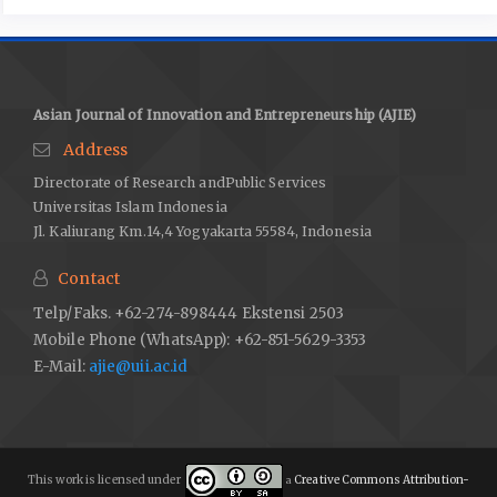
Asian Journal of Innovation and Entrepreneurship (AJIE)
Address
Directorate of Research andPublic Services
Universitas Islam Indonesia
Jl. Kaliurang Km.14,4 Yogyakarta 55584, Indonesia
Contact
Telp/Faks. +62-274-898444 Ekstensi 2503
Mobile Phone (WhatsApp): +62-851-5629-3353
E-Mail:
ajie@uii.ac.id
This work is licensed under
Creative Commons Attribution-
a