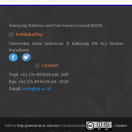
Emerging Statistics and Data Science Journal (ESDS)
Published by:
Universitas Islam Indonesia. Jl. Kaliurang KM 14,5, Sleman
Yogyakarta
Contact
Tepl. +62 274 895920 ext. 3017
Fax: +62 274 896439 ext. 3020
Email:
esds@uii.ac.id
ESDS at
http://journal.uii.ac.id/esds/
is licensed under
Creative
a