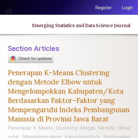
Quick
Register
Login
jump
Toggle
to
navigation
Emerging Statistics and Data Science Journal
page
content
Main
Section Articles
Navigation
Main
Content
Penerapan K-Means Clustering
Sidebar
dengan Metode Elbow untuk
Mengelompokkan Kabupaten/Kota
Berdasarkan Faktor-Faktor yang
Mempengaruhi Indeks Pembangunan
Manusia di Provinsi Jawa Barat
Penerapan K-Means Clustering dengan Metode Elbow
untuk Mengelompokkan Kabupaten/Kota Berdasarkan