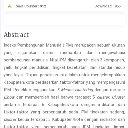
Read Counter :
912
Download :
855
Main
Abstract
Article
Indeks Pembangunan Manusia (IPM) merupakan sebuah ukuran
Content
yang digunakan dalam memantau dan mengevaluasi
pembangunan manusia. Nilai IPM dipengaruhi oleh 3 komponen,
yaitu tingkat pendidikan, tingkat kesehatan, dan standar hidup
yang layak. Tujuan penelitian ini adalah untuk mengelompokkan
Kabupaten/kota berdasarkan faktor-faktor yang mempengaruhi
IPM. Peneliti menggunakan
K-Means clustering
dengan metode
Elbow
dan memperoleh hasil bahwa terdapat 5
cluster. Cluster
pertama terdapat 6 Kabupaten/kota dengan indikator dari
faktor-faktor yang berpengaruh pada IPM tingkatan sedang,
cluster
kedua terdapat 5 Kabupaten/kota dengan indikator dari
faktor-faktor yang berpengaruh pada IPM tingkatan tinggi,