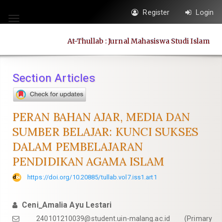
Quick
Register
Login
jump
Toggle
to
navigation
At-Thullab : Jurnal Mahasiswa Studi Islam
page
content
Main
Section Articles
Navigation
Main
Content
PERAN BAHAN AJAR, MEDIA DAN
Sidebar
SUMBER BELAJAR: KUNCI SUKSES
DALAM PEMBELAJARAN
PENDIDIKAN AGAMA ISLAM
https://doi.org/10.20885/tullab.vol7.iss1.art1
Ceni_Amalia Ayu Lestari
240101210039@student.uin-malang.ac.id
(Primary