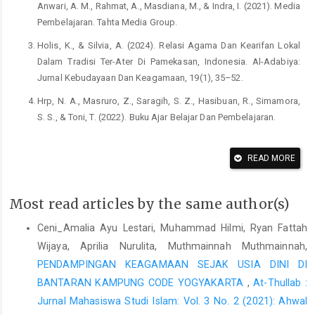
Anwari, A. M., Rahmat, A., Masdiana, M., & Indra, I. (2021). Media
Pembelajaran. Tahta Media Group.
Holis, K., & Silvia, A. (2024). Relasi Agama Dan Kearifan Lokal
Dalam Tradisi Ter-Ater Di Pamekasan, Indonesia. Al-Adabiya:
Jurnal Kebudayaan Dan Keagamaan, 19(1), 35–52.
Hrp, N. A., Masruro, Z., Saragih, S. Z., Hasibuan, R., Simamora,
S. S., & Toni, T. (2022). Buku Ajar Belajar Dan Pembelajaran.
Iskandar, D. (2024). Pengembangan Bahan Ajar Elektronik Modul
Bahasa Indonesia Materi Teks Eksposisi Pada Siswa Kelas X
READ MORE
Sman 1 Palabuhan Ratu Dan Sma Pasundan 1 Cimahi. Argopuro:
Jurnal Multidisiplin Ilmu Bahasa, 2(1), 50–60.
Most read articles by the same author(s)
Marhadi, S. N. L., Agustang, K., Upuolat, H., Alting, N. A., &
Ceni_Amalia Ayu Lestari, Muhammad Hilmi, Ryan Fattah
Hasan, R. (2023). Analisis Jenis-Jenis Bahan Ajar Dalam Proses
Pembelajaran. Amanah Ilmu: Jurnal Kependidikan Islam, 3(2),
Wijaya, Aprilia Nurulita, Muthmainnah Muthmainnah,
67–74.
PENDAMPINGAN KEAGAMAAN SEJAK USIA DINI DI
BANTARAN KAMPUNG CODE YOGYAKARTA
,
At-Thullab :
Mudrikah, S., Ahyar, D. B., Lisdayanti, S., Parera, M. M. A. E.,
Ndorang, T. A., Wardani, K. D. K. A., Siahaan, M. N., Hanifah, D. P.,
Jurnal Mahasiswa Studi Islam: Vol. 3 No. 2 (2021): Ahwal