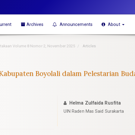
urrent
Archives
Announcements
About
pustakaan Volume 8 Nomor 2, November 2025
Articles
Kabupaten Boyolali dalam Pelestarian Buda
Helma Zulfaida Rusfita
UIN Raden Mas Said Surakarta