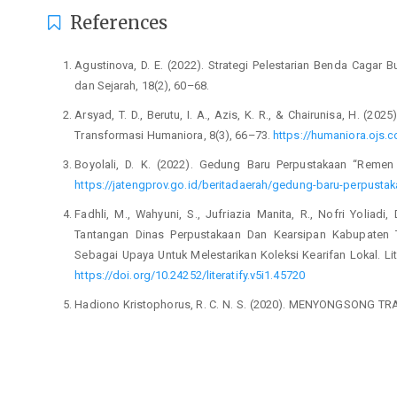
References
Agustinova, D. E. (2022). Strategi Pelestarian Benda Cagar Bu
dan Sejarah, 18(2), 60–68.
Arsyad, T. D., Berutu, I. A., Azis, K. R., & Chairunisa, H. (202
Transformasi Humaniora, 8(3), 66–73.
https://humaniora.ojs.c
Boyolali, D. K. (2022). Gedung Baru Perpustakaan “Remen
https://jatengprov.go.id/beritadaerah/gedung-baru-perpust
Fadhli, M., Wahyuni, S., Jufriazia Manita, R., Nofri Yoliadi, 
Tantangan Dinas Perpustakaan Dan Kearsipan Kabupate
Sebagai Upaya Untuk Melestarikan Koleksi Kearifan Lokal. Lite
https://doi.org/10.24252/literatify.v5i1.45720
Hadiono Kristophorus, R. C. N. S. (2020). MENYONGSONG T
979.
Prasetyo, A. A. (2018). Preservasi Digital sebagai Tindakan P
Budaya. Jurnal Tibanndaru, 2.