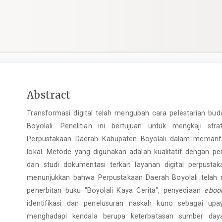
Main
Abstract
Article
Transformasi digital telah mengubah cara pelestarian bud
Content
Boyolali. Penelitian ini bertujuan untuk mengkaji st
Perpustakaan Daerah Kabupaten Boyolali dalam memanfaa
lokal. Metode yang digunakan adalah kualitatif dengan p
dan studi dokumentasi terkait layanan digital perpustaka
menunjukkan bahwa Perpustakaan Daerah Boyolali telah m
penerbitan buku "Boyolali Kaya Cerita", penyediaan
eboo
identifikasi dan penelusuran naskah kuno sebagai upa
menghadapi kendala berupa keterbatasan sumber daya 