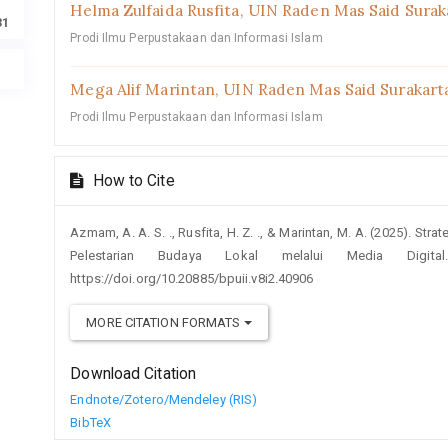
Helma Zulfaida Rusfita,
UIN Raden Mas Said Surak
31
Prodi Ilmu Perpustakaan dan Informasi Islam
Mega Alif Marintan,
UIN Raden Mas Said Surakart
Prodi Ilmu Perpustakaan dan Informasi Islam
How to Cite
Azmam, A. A. S. ., Rusfita, H. Z. ., & Marintan, M. A. (2025). S
Pelestarian Budaya Lokal melalui Media Digit
https://doi.org/10.20885/bpuii.v8i2.40906
MORE CITATION FORMATS
Download Citation
Endnote/Zotero/Mendeley (RIS)
BibTeX