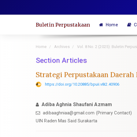
Quick
jump
to
Buletin Perpustakaan
Home
C
page
content
Main
Home
Archives
Vol. 8 No. 2 (2025): Buletin Per
Navigation
Section Articles
Main
Content
Strategi Perpustakaan Daerah 
Sidebar
https://doi.org/10.20885/bpuii.v8i2.40906
Adiba Aghnia Shaufani Azmam
adibaaghniaa@gmail.com
(Primary Contact)
UIN Raden Mas Said Surakarta