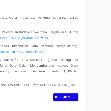
daya Melalui Digitalisasi. ISTORIA: Jurnal Pendidikan
5). Pelestarian Budaya Lokal melalui Digitalisasi. Jurnal
o.id/index.php/jth/article/view/531
 Maos” Diresmikan. Portal Informasi Warga Jateng.
akaan-remen-maos-diresmikan/
D., Nur Arifin, H., & Meiliana, I. (2024). Peluang Dan
n Tanah Datar Dalam Mengembangkan Konsep Glam
ratify : Trends in Library Developments, 5(1), 85–98.
RANSFORMASI DIGITAL. Proceeding SENDIU 2020, 978–
READ MORE
reventif untuk Melindungi Bahan Pustaka sebagai Benda