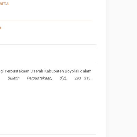
arta
a
trategi Perpustakaan Daerah Kabupaten Boyolali dalam
al.
Buletin Perpustakaan
,
8
(2), 293–313.