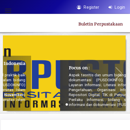
Quick
Register
Login
jump
Toggle
to
navigation
Buletin Perpustakaan
page
content
Main
Navigation
Main
Content
Focus on :
Sidebar
Aspek teoritis dan umum bidang perpustakaan, informasi dan
dokumentasi (PUSDOKINFO); Manajemen Perpustakaan;
Layanan Informasi; Literasi Informasi dan Media; Manajemen
Pengetahuan; Organisasi Informasi; Perpustakaan dan
Repositori Digital; TIK di Perpustakaan; Pencarian Informasi;
Perilaku Informasi; bidang studi terkait perpustakaan,
informasi dan dokumentasi (PUSDOKINFO) lainnya.