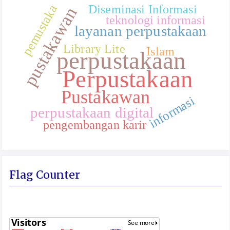
Diseminasi Informasi
pemustaka
pustakawan
teknologi informasi
layanan perpustakaan
Library Lite
Islam
perpustakaan
Perpustakaan
Pustakawan
informasi
perpustakaan digital
pengembangan karir
Flag Counter