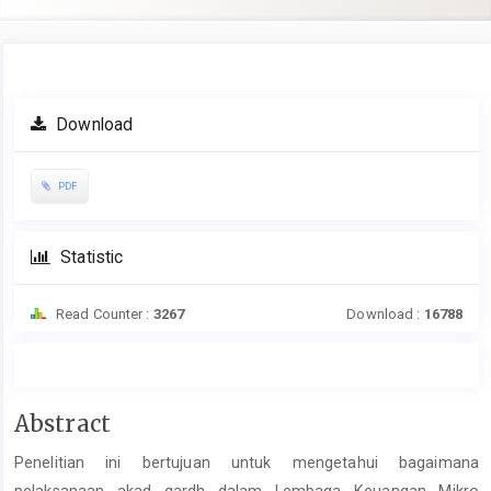
Article
Download
Sidebar
PDF
Statistic
Read Counter :
3267
Download :
16788
Main
Abstract
Article
Penelitian ini bertujuan untuk mengetahui bagaimana
Content