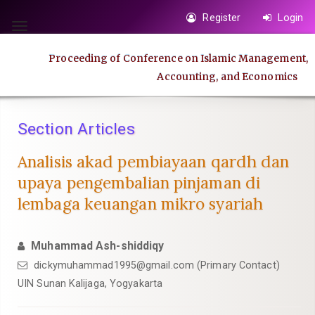
Quick
Register
Login
jump
Toggle
to
navigation
Proceeding of Conference on Islamic Management,
page
Accounting, and Economics
content
Main
Navigation
Section Articles
Main
Content
Analisis akad pembiayaan qardh dan
Sidebar
upaya pengembalian pinjaman di
lembaga keuangan mikro syariah
Muhammad Ash-shiddiqy
dickymuhammad1995@gmail.com
(Primary Contact)
UIN Sunan Kalijaga, Yogyakarta