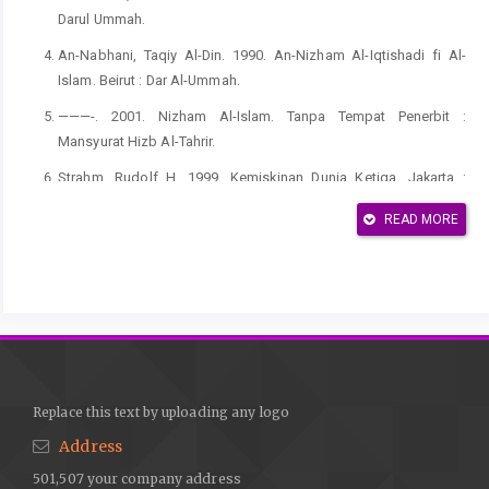
Darul Ummah.
An-Nabhani, Taqiy Al-Din. 1990. An-Nizham Al-Iqtishadi fi Al-
Islam. Beirut : Dar Al-Ummah.
———-. 2001. Nizham Al-Islam. Tanpa Tempat Penerbit :
Mansyurat Hizb Al-Tahrir.
Strahm, Rudolf H. 1999. Kemiskinan Dunia Ketiga. Jakarta :
CIDES
READ MORE
Zallum, Abdul Qadim. 2001. Demokrasi Sistem Kufur : Haram
Mengambil, Menerapkan, dan Menyebarluaskannya. Bogor :
Pustaka Thariqul Izzah
Amin Rais. 1989. Cakrawala Islam, Antara Cita dan Fakta.
Bandung: Mizan.
Imam Bawani MA. 1993. Tradisionalisme dalam Pendidikan
Islam Surabaya : al-ikhlas.
Replace this text by uploading any logo
Address
Imron Arifin. 1993. Kepemimpinan Kiai. Malang: Kalimasahada
Press.
501,507 your company address