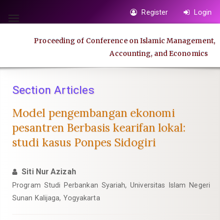
Quick
Register
Login
jump
Toggle
to
navigation
Proceeding of Conference on Islamic Management,
page
Accounting, and Economics
content
Main
Navigation
Section Articles
Main
Content
Model pengembangan ekonomi
Sidebar
pesantren Berbasis kearifan lokal:
studi kasus Ponpes Sidogiri
Siti Nur Azizah
Program Studi Perbankan Syariah, Universitas Islam Negeri
Sunan Kalijaga, Yogyakarta