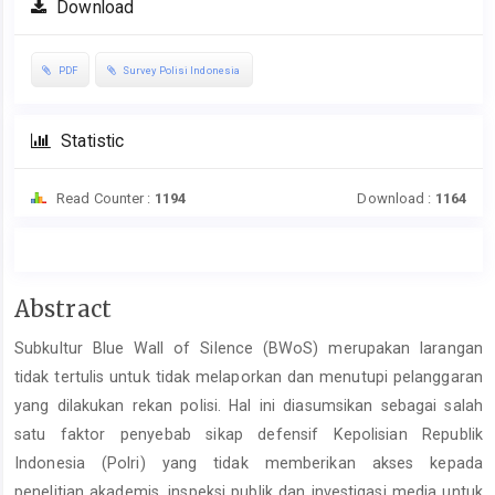
Download
PDF
Survey Polisi Indonesia
Statistic
Read Counter :
1194
Download :
1164
Main
Abstract
Article
Subkultur Blue Wall of Silence (BWoS) merupakan larangan
Content
tidak tertulis untuk tidak melaporkan dan menutupi pelanggaran
yang dilakukan rekan polisi. Hal ini diasumsikan sebagai salah
satu faktor penyebab sikap defensif Kepolisian Republik
Indonesia (Polri) yang tidak memberikan akses kepada
penelitian akademis, inspeksi publik dan investigasi media untuk