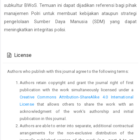
subkultur BWoS. Temuan ini dapat dijadikan referensi bagi pihak
manajemen Polri untuk membuat kebijakan ataupun strategi
pengelolaan Sumber Daya Manusia (SDM) yang dapat
meningkatkan integritas polisi.
Article
Details
License
Authors who publish with this journal agree to the following terms:
Authors retain copyright and grant the journal right of first
publication with the work simultaneously licensed under a
Creative Commons Attribution-ShareAlike 4.0 International
License
that allows others to share the work with an
acknowledgment of the work's authorship and initial
publication in this journal.
Authors are able to enter into separate, additional contractual
arrangements for the non-exclusive distribution of the