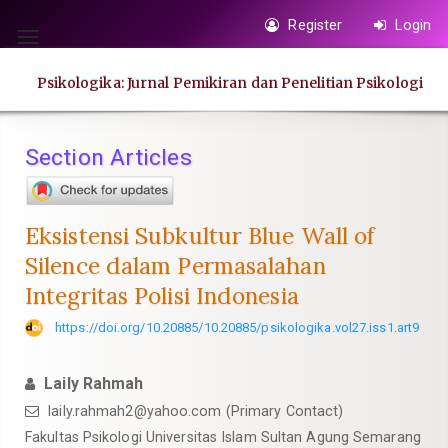
Quick
Register
Login
jump
Toggle
to
navigation
Psikologika: Jurnal Pemikiran dan Penelitian Psikologi
page
content
Main
Section Articles
Navigation
Main
Content
Eksistensi Subkultur Blue Wall of
Sidebar
Silence dalam Permasalahan
Integritas Polisi Indonesia
https://doi.org/10.20885/10.20885/psikologika.vol27.iss1.art9
Laily Rahmah
laily.rahmah2@yahoo.com
(Primary Contact)
Fakultas Psikologi Universitas Islam Sultan Agung Semarang