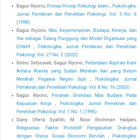
Bagus Riyono,
Prinsip-Prinsip Psikologi Islam
,
Psikologika:
Jurnal Pemikiran dan Penelitian Psikologi: Vol. 3 No. 6
(1998)
Bagus Riyono,
Misi, Kepemimpinan, Budaya, Kinerja, dan
Visi sebagai Tulang Punggung dari Model Organisasi yang
Efektif
,
Psikologika: Jurnal Pemikiran dan Penelitian
Psikologi: Vol. 27 No. 2 (2022)
Retno Setyowati, Bagus Riyono,
Perbedaan Aspirasi Karir
Antara Wanita yang Sudah Menikah dan yang Belum
Menikah Pegawai Negeri Sipil
,
Psikologika: Jurnal
Pemikiran dan Penelitian Psikologi: Vol. 8 No. 16 (2003)
Bagus Riyono,
Peranan Orientasi Nilai Budaya Pada
Kepuasan Kerja
,
Psikologika: Jurnal Pemikiran dan
Penelitian Psikologi: Vol. 1 No. 1 (1996)
Diany Ufieta Syafitri, M. Noor Rochman Hadjam,
Religiusitas: Faktor Protektif Pengasuhan Orangtua
dengan Status Sosial Ekonomi Rendah
,
Psikologika: