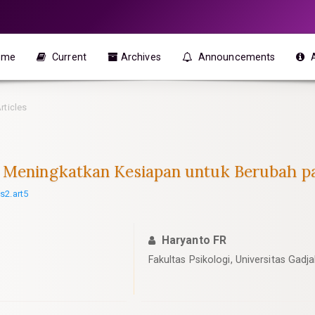
ome
Current
Archives
Announcements
rticles
k Meningkatkan Kesiapan untuk Berubah 
s2.art5
Haryanto FR
Fakultas Psikologi, Universitas Gad