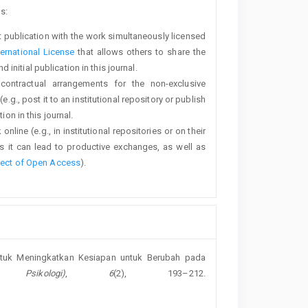
s:
rst publication with the work simultaneously licensed
ernational License
that allows others to share the
nitial publication in this journal.
 contractual arrangements for the non-exclusive
e.g., post it to an institutional repository or publish
ion in this journal.
line (e.g., in institutional repositories or on their
s it can lead to productive exchanges, as well as
fect of Open Access
).
g untuk Meningkatkan Kesiapan untuk Berubah pada
sikologi)
,
6
(2), 193–212.