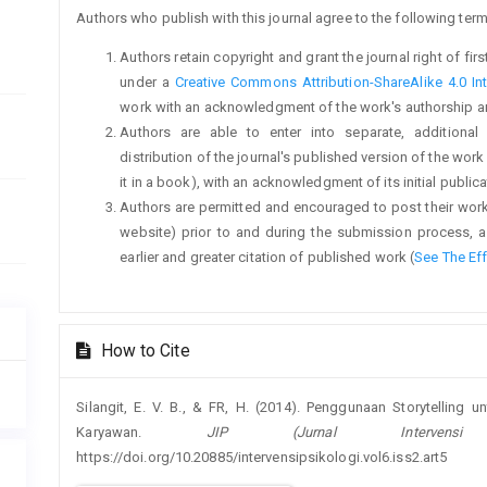
Authors who publish with this journal agree to the following term
Authors retain copyright and grant the journal right of fi
under a
Creative Commons Attribution-ShareAlike 4.0 Int
work with an acknowledgment of the work's authorship and i
Authors are able to enter into separate, additional
distribution of the journal's published version of the work (
it in a book), with an acknowledgment of its initial publicat
Authors are permitted and encouraged to post their work on
website) prior to and during the submission process, a
earlier and greater citation of published work (
See The Ef
How to Cite
Silangit, E. V. B., & FR, H. (2014). Penggunaan Storytellin
Karyawan.
JIP (Jurnal Intervensi P
https://doi.org/10.20885/intervensipsikologi.vol6.iss2.art5