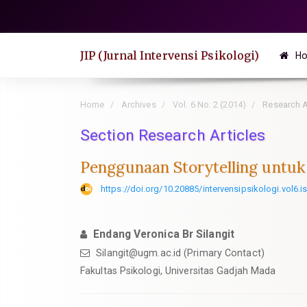
Quick
jump
to
JIP (Jurnal Intervensi Psikologi)
H
page
content
Main
Home
Archives
Vol. 6 No. 2 (2014)
Research A
Navigation
Section Research Articles
Main
Content
Penggunaan Storytelling untu
Sidebar
https://doi.org/10.20885/intervensipsikologi.vol6.is
Endang Veronica Br Silangit
Silangit@ugm.ac.id
(Primary Contact)
Fakultas Psikologi, Universitas Gadjah Mada