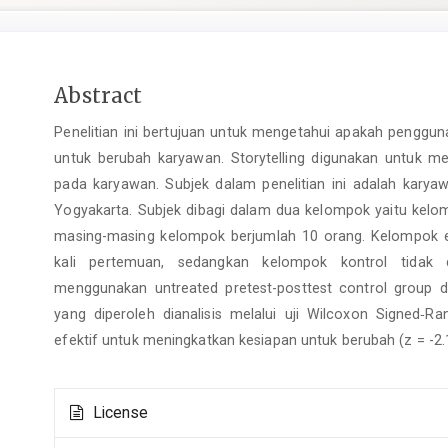
Main
Abstract
Article
Penelitian ini bertujuan untuk mengetahui apakah penggu
Content
untuk berubah karyawan. Storytelling digunakan untuk
pada karyawan. Subjek dalam penelitian ini adalah karyaw
Yogyakarta. Subjek dibagi dalam dua kelompok yaitu kel
masing-masing kelompok berjumlah 10 orang. Kelompok ek
kali pertemuan, sedangkan kelompok kontrol tidak 
menggunakan untreated pretest-posttest control group d
yang diperoleh dianalisis melalui uji Wilcoxon Signed‐Ra
efektif untuk meningkatkan kesiapan untuk berubah (z = -2.1
Article
License
Details