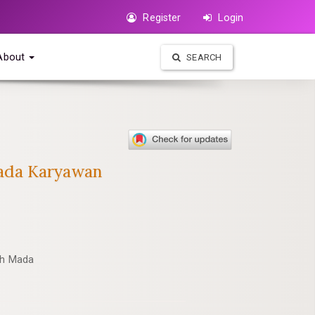
Register
Login
About
SEARCH
pada Karyawan
jah Mada