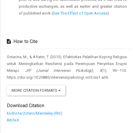
productive exchanges, as well as earlier and greater citation
of published work (
See The Effect of Open Access
).
How to Cite
Octarina, M., & Afiatin, T. (2013). Efektivitas Pelatihan Koping Religius
untuk Meningkatkan Resiliensi pada Perempuan Penyintas Erupsi
Merapi.
JIP (Jurnal Intervensi Psikologi)
,
5
(1), 95–110.
https://doi.org/10.20885/intervensipsikologi.vol5.iss1.art6
MORE CITATION FORMATS
Download Citation
Endnote/Zotero/Mendeley (RIS)
BibTeX