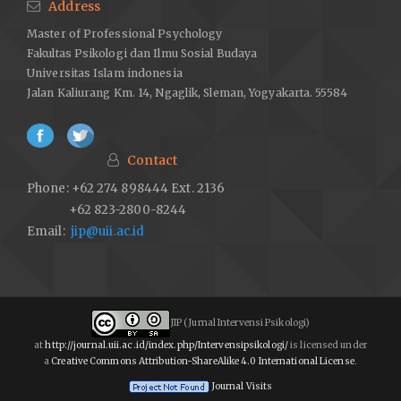
Address
Master of Professional Psychology
Fakultas Psikologi dan Ilmu Sosial Budaya
Universitas Islam indonesia
Jalan Kaliurang Km. 14, Ngaglik, Sleman, Yogyakarta. 55584
Contact
Phone: +62 274 898444 Ext. 2136
+62 823-2800-8244
Email:
jip@uii.ac.id
JIP (Jurnal Intervensi Psikologi)
at
http://journal.uii.ac.id/index.php/Intervensipsikologi/
is licensed under
a
Creative Commons Attribution-ShareAlike 4.0 International License
.
Journal Visits