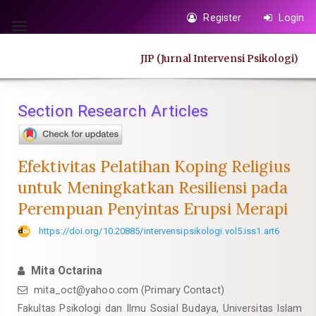
Quick
Register
Login
jump
Toggle
to
navigation
JIP (Jurnal Intervensi Psikologi)
page
content
Main
Section Research Articles
Navigation
Main
Content
Efektivitas Pelatihan Koping Religius
Sidebar
untuk Meningkatkan Resiliensi pada
Perempuan Penyintas Erupsi Merapi
https://doi.org/10.20885/intervensipsikologi.vol5.iss1.art6
Mita Octarina
mita_oct@yahoo.com
(Primary Contact)
Fakultas Psikologi dan Ilmu Sosial Budaya, Universitas Islam