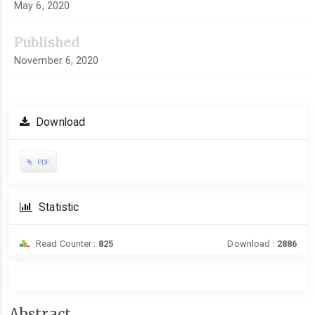
May 6, 2020
Published
November 6, 2020
Download
PDF
Statistic
Read Counter :
825
Download :
2886
Main
Abstract