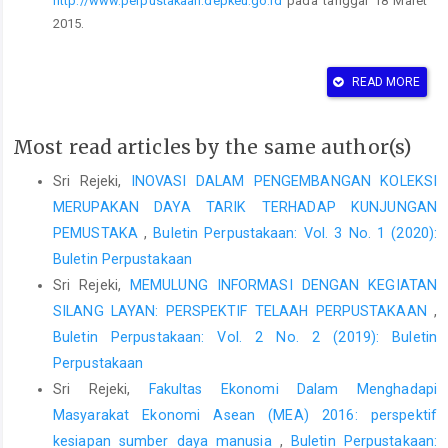
http://www.perpustakaan.depkeu.go.id
pada tanggal 18 Maret
2015.
Lasa H.S. Manajemen perpustakaan.Yogyakarta: Gama Media,
2005
READ MORE
Loekmono, J.T. 1985. Bimbingan bagi Anak Remaja yang
bermasalah. Jakarta: CV. Rajawali.
Most read articles by the same author(s)
Murahimin, I. 2001. Menulis Secara Populer. Jakarta: Pustaka
Sri Rejeki,
INOVASI DALAM PENGEMBANGAN KOLEKSI
Jaya.
MERUPAKAN DAYA TARIK TERHADAP KUNJUNGAN
Mulyasa. 2003. Kurikulum Berbasis Kompetensi. Bandung:
PEMUSTAKA
,
Buletin Perpustakaan: Vol. 3 No. 1 (2020):
Rosda Bandung : MQS Publishing.
Buletin Perpustakaan
Perpustakaan Nasional RI. 2007. Undang-Undang Republik
Sri Rejeki,
MEMULUNG INFORMASI DENGAN KEGIATAN
Indonesia No. 43 Tahun 2007 Tentang Perpustakaan. Jakarta:
SILANG LAYAN: PERSPEKTIF TELAAH PERPUSTAKAAN
,
Perpusnas RI.
Buletin Perpustakaan: Vol. 2 No. 2 (2019): Buletin
Retnaningdyah, P. Meningkatkan minat baca ala sekolah
Perpustakaan
Australia. Diakses dari
Sri Rejeki,
Fakultas Ekonomi Dalam Menghadapi
http://www.radioaustralia.net.au/indonesian/
pada tanggal 19
Masyarakat Ekonomi Asean (MEA) 2016: perspektif
Maret 2015.
kesiapan sumber daya manusia
,
Buletin Perpustakaan: