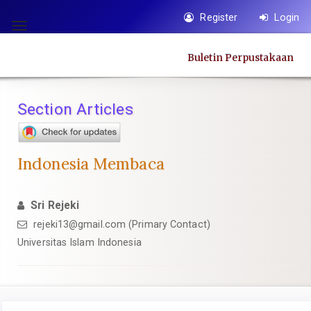
Quick
Register
Login
jump
Toggle
to
navigation
Buletin Perpustakaan
page
content
Main
Section Articles
Navigation
Main
Content
Indonesia Membaca
Sidebar
Sri Rejeki
rejeki13@gmail.com
(Primary Contact)
Universitas Islam Indonesia