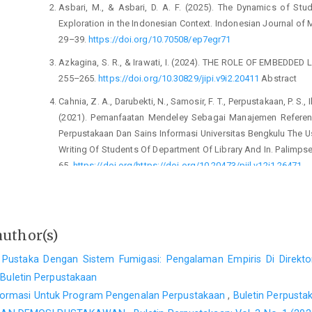
Asbari, M., & Asbari, D. A. F. (2025). The Dynamics of Stu
Exploration in the Indonesian Context. Indonesian Journal 
29–39.
https://doi.org/10.70508/ep7egr71
Azkagina, S. R., & Irawati, I. (2024). THE ROLE OF EMBEDD
255–265.
https://doi.org/10.30829/jipi.v9i2.20411
Abstract
Cahnia, Z. A., Darubekti, N., Samosir, F. T., Perpustakaan, P. S., Ilmu,
(2021). Pemanfaatan Mendeley Sebagai Manajemen Referens
Perpustakaan Dan Sains Informasi Universitas Bengkulu The
Writing Of Students Of Department Of Library And In. Palimpse
65.
https://doi.org/https://doi.org/10.20473/pjil.v12i1.26471
Chen, H. (2019). Digital reading habits of college students an
Educational Research, 2(4), 68–72.
https://doi.org/10.25236/
Cole, V., & Boutet, M. (2023). ResearchRabbit (product review)
author(s)
/ Journal de l’Association Des Bibliothèque
 Pustaka Dengan Sistem Fumigasi: Pengalaman Empiris Di Direkto
https://doi.org/10.29173/jchla29699
: Buletin Perpustakaan
Edwards, J. B., & Biando, J. (2018). Added Value or Essentia
nformasi Untuk Program Pengenalan Perpustakaan
,
Buletin Perpusta
Classroom. Reference & User Services Quarterly, 57(4), 285–2