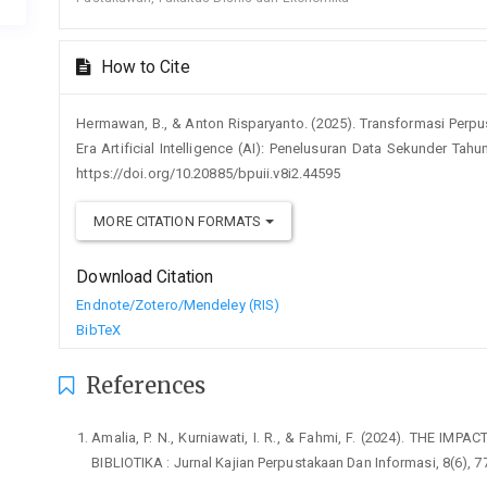
How to Cite
Hermawan, B., & Anton Risparyanto. (2025). Transformasi Perp
Era Artificial Intelligence (AI): Penelusuran Data Sekunder Ta
https://doi.org/10.20885/bpuii.v8i2.44595
MORE CITATION FORMATS
Download Citation
Endnote/Zotero/Mendeley (RIS)
BibTeX
References
Amalia, P. N., Kurniawati, I. R., & Fahmi, F. (2024). THE 
BIBLIOTIKA : Jurnal Kajian Perpustakaan Dan Informasi, 8(6), 7