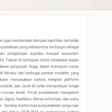
pan juga memberikan dampak signifikan terhadap
erpustakaan yang sebelumnya berfungsi sebagai
ari pengelolaan pustaka menjadi ekosistem
I). Tulisan ini bertujuan untuk melakukan kajian
takaan perguruan tinggi dalam merespon peran
udi literatur dari berbagai sumber mutakhir, yang
tabase menunjukkan bahwa integrasi platform
tebookLM, dan Jenni AI telah memperkuat fungsi
an inovasi ilmiah. Peran pustakawan mengalami
igital, fasilitator literasi informasi, dan mitra
nder tentang tranformasi perpustakaan perguruan
nce (AI) tahun 2018-2024 ini menunjukan bahwa