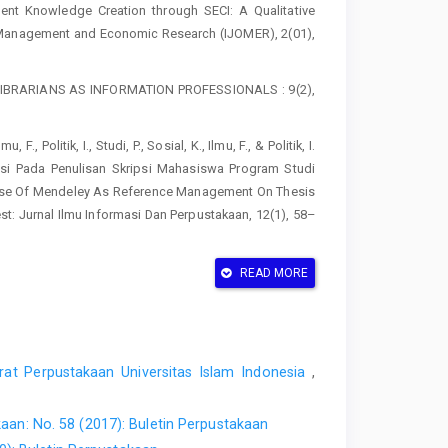
dent Knowledge Creation through SECI: A Qualitative
of Management and Economic Research (IJOMER), 2(01),
ED LIBRARIANS AS INFORMATION PROFESSIONALS : 9(2),
 F., Politik, I., Studi, P., Sosial, K., Ilmu, F., & Politik, I.
i Pada Penulisan Skripsi Mahasiswa Program Studi
 Use Of Mendeley As Reference Management On Thesis
st: Jurnal Ilmu Informasi Dan Perpustakaan, 12(1), 58–
d countermeasures of university libraries. Frontiers in
READ MORE
FER.034019
. Journal of the Canadian Health Libraries Association
s de La Santé Du Canada, 44(2), 43–47.
rat Perpustakaan Universitas Islam Indonesia
,
l Instruction? Librarians in the Twenty-First-Century
kaan: No. 58 (2017): Buletin Perpustakaan
93.
https://doi.org/10.5860/rusq.57.4.6706