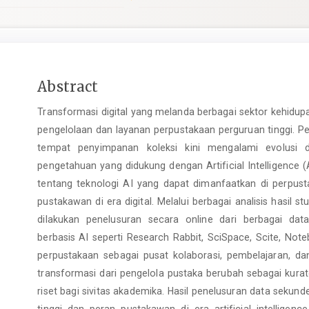
Main
Abstract
Article
Transformasi digital yang melanda berbagai sektor kehidu
Content
pengelolaan dan layanan perpustakaan perguruan tinggi. P
tempat penyimpanan koleksi kini mengalami evolusi d
pengetahuan yang didukung dengan Artificial Intelligence (A
tentang teknologi AI yang dapat dimanfaatkan di perpus
pustakawan di era digital. Melalui berbagai analisis hasil st
dilakukan penelusuran secara online dari berbagai da
berbasis AI seperti Research Rabbit, SciSpace, Scite, No
perpustakaan sebagai pusat kolaborasi, pembelajaran, d
transformasi dari pengelola pustaka berubah sebagai kurator d
riset bagi sivitas akademika. Hasil penelusuran data seku
tinggi dan peran pustakawan di era artificial intellige