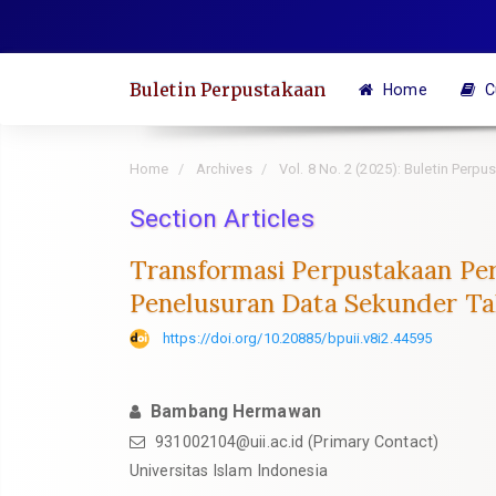
Quick
jump
to
Buletin Perpustakaan
Home
C
page
content
Main
Home
Archives
Vol. 8 No. 2 (2025): Buletin Per
Navigation
Section Articles
Main
Content
Transformasi Perpustakaan Perg
Sidebar
Penelusuran Data Sekunder T
https://doi.org/10.20885/bpuii.v8i2.44595
Bambang Hermawan
931002104@uii.ac.id
(Primary Contact)
Universitas Islam Indonesia