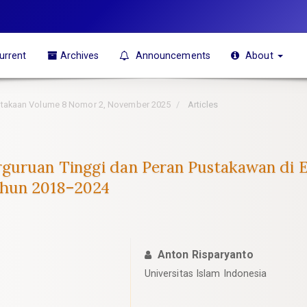
urrent
Archives
Announcements
About
pustakaan Volume 8 Nomor 2, November 2025
Articles
uruan Tinggi dan Peran Pustakawan di Era A
ahun 2018–2024
Anton Risparyanto
Universitas Islam Indonesia