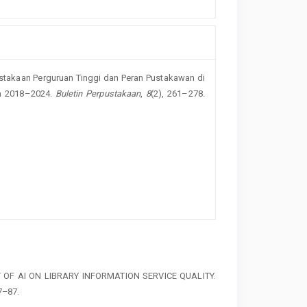
ustakaan Perguruan Tinggi dan Peran Pustakawan di
hun 2018–2024.
Buletin Perpustakaan
,
8
(2), 261–278.
IMPACT OF AI ON LIBRARY INFORMATION SERVICE QUALITY.
7–87.