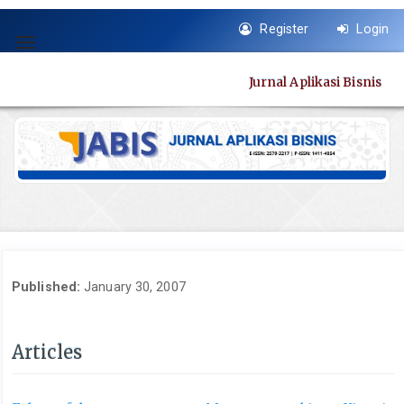
Quick
Register
Login
jump
Toggle
to
navigation
page
Jurnal Aplikasi Bisnis
content
Main
Navigation
Main
Content
Sidebar
Published:
January 30, 2007
Articles