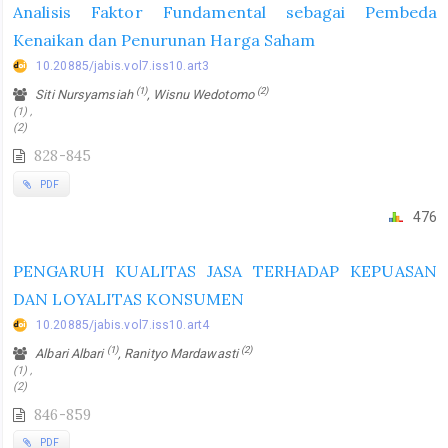
Analisis Faktor Fundamental sebagai Pembeda
Kenaikan dan Penurunan Harga Saham
10.20885/jabis.vol7.iss10.art3
(1)
(2)
Siti Nursyamsiah
, Wisnu Wedotomo
(1) ,
(2)
828-845
PDF
476
PENGARUH KUALITAS JASA TERHADAP KEPUASAN
DAN LOYALITAS KONSUMEN
10.20885/jabis.vol7.iss10.art4
(1)
(2)
Albari Albari
, Ranityo Mardawasti
(1) ,
(2)
846-859
PDF