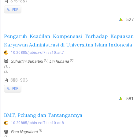
876-887
PDF
527
Pengaruh Keadilan Kompensasi Terhadap Kepuasan
Karyawan Administrasi di Universitas Islam Indonesia
10.20885/jabis.vol7.iss10.art7
(1)
(2)
Suhartini Suhartini
, Lin Ruhana
(1) ,
(2)
888-903
PDF
581
BMT, Peluang dan Tantangannya
10.20885/jabis.vol7.iss10.art8
(1)
Peni Nugraheni
(1)