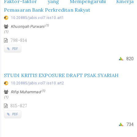
Faktor-faktor yang Mempengaruhi Kinerja
Pemasaran Bank Perkreditan Rakyat
10.20885/jabis.vol7.iss10.art1
(1)
Khusniyah Purwani
(1)
798-814
PDF
820
STUDI KRITIS EXPOSURE DRAFT PSAK SYARIAH
10.20885/jabis.vol7.iss10.art2
(1)
Rifqi Muhammad
(1)
815-827
PDF
734