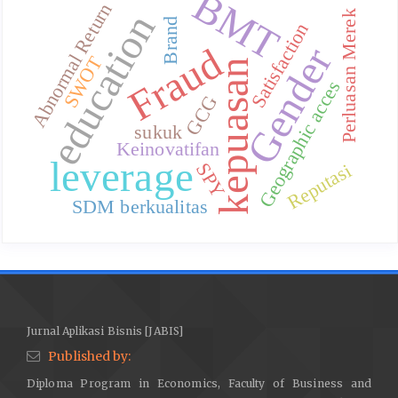
BMT
Abnormal Return
education
Perluasan Merek
Brand
Satisfaction
Fraud
Gender
SWOT
kepuasan
Geographic acces
GCG
sukuk
Keinovatifan
leverage
SPY
Reputasi
SDM berkualitas
Jurnal Aplikasi Bisnis [JABIS]
Published by:
Diploma Program in Economics, Faculty of Business and