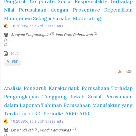
Pengaruh Corporate Social Responsibility Terhadap
Nilai Perusahaan dengan Prosentase Kepemilikan
Manajemen Sebagai Variabel Moderating
10.20885/jabis.vol13.iss9.art1
(1)
(2)
Abriyani Puspaningsih
, Isna Putri Rahmawati
(1) ,
(2)
1473
PDF
605
Analisis Pengaruh Karakteristik Perusahaan Terhidap
Pengungkapan Tanggung Jawab Sosial Perusahaan
dalam Laporan Tahunan Perusahaan Manufaktur yang
Terdaftar di BEI Periodie 2009-2010
10.20885/jabis.vol13.iss9.art2
(1)
(2)
Erna Hidayah
, Windi Pamungkas
(1) ,