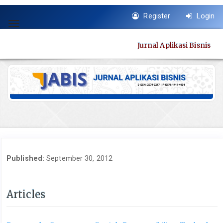
Quick
Register
Login
jump
Toggle
to
navigation
page
Jurnal Aplikasi Bisnis
content
Main
Navigation
Main
Content
Sidebar
Published:
September 30, 2012
Articles