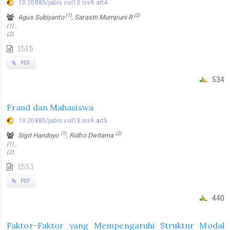
10.20885/jabis.vol13.iss9.art4
(1)
(2)
Agus Subiyanto
, Sarastri Mumpuni R
(1) ,
(2)
1515
PDF
534
Fraud dan Mahasiswa
10.20885/jabis.vol13.iss9.art5
(1)
(2)
Sigit Handoyo
, Ridho Dwitama
(1) ,
(2)
1533
PDF
440
Faktor-Faktor yang Mempengaruhi Struktur Modal