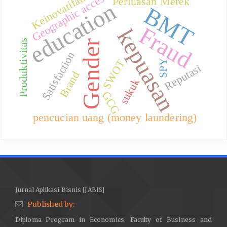
Keinovatifan
Geographic acces
Perluasan Merek
education
BMT
Fraud
kepuasan
Produktivitas
Gender
Satisfaction
SWOT
SPY
Reputasi
Brand
sukuk
GCG
pencucian uang (money laundering)
Jurnal Aplikasi Bisnis [JABIS]
Published by:
Diploma Program in Economics, Faculty of Business and