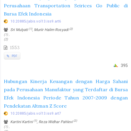
Perusahaan Transportation Seirices Go Public di
Bursa Efek Indonesia
10.20885/jabis.vol13.iss9.art6
(1)
(2)
Sri Mulyati
, Muriir Halim Rosyadi
(1) ,
(2)
1553
PDF
395
Hubungan Kinerja Keuangan dengan Harga Sahani
pada Perusahaan Manufaktur yang Terdaftar di Bursa
Efek Indonesia Periode Tahun 2007-2009 dengan
Pendekatan Altman Z Score
10.20885/jabis.vol13.iss9.art7
(1)
(2)
Kartini Kartini
, Reza Widhar Pahlevi
(1) ,