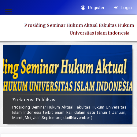
Quick
Register
Login
jump
Toggle
to
navigation
Prosiding Seminar Hukum Aktual Fakultas Hukum
page
Universitas Islam Indonesia
content
Main
Navigation
Main
Content
Sidebar
Frekuensi Publikasi
Prosiding Seminar Hukum Aktual Fakultas Hukum Universitas
Islam Indonesia terbit enam kali dalam satu tahun ( Januari,
Maret, Mei, Juli, September, dan November ).