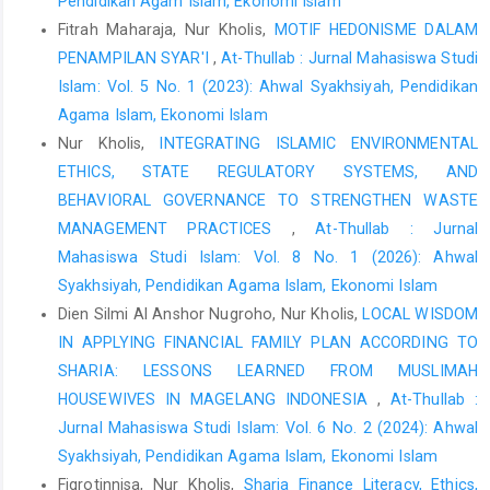
Pendidikan Agam Islam, Ekonomi Islam
KOMERSIALISASI ASET WAKAF DALAM UPAYA MENINGKATKAN
NILAI MANFAAT ASET WAKAF’, Seminar Nasional …, 2019, hlm.
Fitrah Maharaja, Nur Kholis,
MOTIF HEDONISME DALAM
37–45
PENAMPILAN SYAR'I
,
At-Thullab : Jurnal Mahasiswa Studi
Islam: Vol. 5 No. 1 (2023): Ahwal Syakhsiyah, Pendidikan
Sardin, Bertrand, Gérard Terrier, and Dominique Grouille,
Agama Islam, Ekonomi Islam
‘SIGAPS, a French bibliometric score, and palliative medicine in
France’, Medecine Palliative, 1970
Nur Kholis,
INTEGRATING ISLAMIC ENVIRONMENTAL
ETHICS, STATE REGULATORY SYSTEMS, AND
Syakur, Abd et al., ‘Tata Kelola Wakaf dalam Meningkatkan
BEHAVIORAL GOVERNANCE TO STRENGTHEN WASTE
Kesejahteraan Masyarakat di Kabupaten Jember’, AL-IHKAM:
Jurnal Hukum & Pranata Sosial, vol. 13, no. 1, 2018, hlm. 73
MANAGEMENT PRACTICES
,
At-Thullab : Jurnal
Mahasiswa Studi Islam: Vol. 8 No. 1 (2026): Ahwal
Tupan, Tupan and Rulina Rachmawati, ‘Analisis Bibliometrik Ilmu
Syakhsiyah, Pendidikan Agama Islam, Ekonomi Islam
dan Teknologi Pangan: Publikasi Ilmiah dI Negara-Negara
ASEAN’, Khizanah al-Hikmah : Jurnal Ilmu Perpustakaan,
Dien Silmi Al Anshor Nugroho, Nur Kholis,
LOCAL WISDOM
Informasi, dan Kearsipan, vol. 6, Jun 2018
IN APPLYING FINANCIAL FAMILY PLAN ACCORDING TO
SHARIA: LESSONS LEARNED FROM MUSLIMAH
Zulfa, Moch, Bedjo Santoso, and Ayu Astari, ‘Cash Waqf Model
HOUSEWIVES IN MAGELANG INDONESIA
,
At-Thullab :
for Poverty Alleviation and Strengthen Financial Inclusion in
Indonesia’, Journal of Chemical Information and Modeling, vol.
Jurnal Mahasiswa Studi Islam: Vol. 6 No. 2 (2024): Ahwal
53, no. 9, 2013, hlm.99
Syakhsiyah, Pendidikan Agama Islam, Ekonomi Islam
Fiqrotinnisa, Nur Kholis,
Sharia Finance Literacy, Ethics,