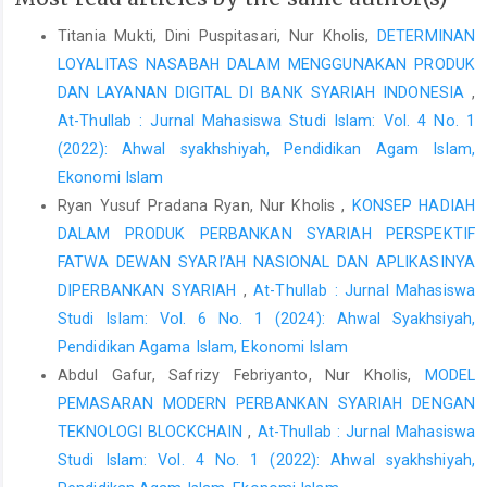
Syariah dan Hukum, vol. 26, no. 1, 2016, hlm. 93–111.
Titania Mukti, Dini Puspitasari, Nur Kholis,
DETERMINAN
Haryanto, Rudy, ‘Pengentasan Kemiskinan Melalui Pendekatan
LOYALITAS NASABAH DALAM MENGGUNAKAN PRODUK
Wakaf Tunai’, Al-Ihkam, vol. 7, no. 1, 2012, hlm. 178–200.
DAN LAYANAN DIGITAL DI BANK SYARIAH INDONESIA
,
At-Thullab : Jurnal Mahasiswa Studi Islam: Vol. 4 No. 1
Husniyah, P.Z., Literasi Wakaf pada masyarakat untuk
memunculkan minat berwakaf: studi pada Badan Wakaf
(2022): Ahwal syakhshiyah, Pendidikan Agam Islam,
Indonesia Jawa Timur, (2019)
Ekonomi Islam
Ryan Yusuf Pradana Ryan, Nur Kholis ,
KONSEP HADIAH
Khan, Foyasal, ‘WAQF : AN ISLAMIC INSTRUMENT OF POVERTY
ALLEVIATION - BANGLADESH PERSPECTIVE’, The Tawhidi
DALAM PRODUK PERBANKAN SYARIAH PERSPEKTIF
Epistemology: Zakat and Waqf Economy, 2010.
FATWA DEWAN SYARI’AH NASIONAL DAN APLIKASINYA
DIPERBANKAN SYARIAH
,
At-Thullab : Jurnal Mahasiswa
Khusaeri, Khusaeri, ‘Wakaf Produktif’, Al-A’raf : Jurnal Pemikiran
Studi Islam: Vol. 6 No. 1 (2024): Ahwal Syakhsiyah,
Islam dan Filsafat, vol. 12, no. 1, 2015, hlm. 77
Pendidikan Agama Islam, Ekonomi Islam
Novitasari, Dias, ‘Pengaruh Wakaf Uang Tunai Produktif terhadap
Abdul Gafur, Safrizy Febriyanto, Nur Kholis,
MODEL
Kesejahteraan Mauquf’alaih BWUT MUI DIY dengan
PEMASARAN MODERN PERBANKAN SYARIAH DENGAN
Menggunakan Pendekatan Model Cibest’, Jurnal Pendidikan dan
Ekonomi, vol. 7, no. 6, 2018.
TEKNOLOGI BLOCKCHAIN
,
At-Thullab : Jurnal Mahasiswa
Studi Islam: Vol. 4 No. 1 (2022): Ahwal syakhshiyah,
Realita, T.N. and Y. Anggoro, ‘MENAKAR URGENSI