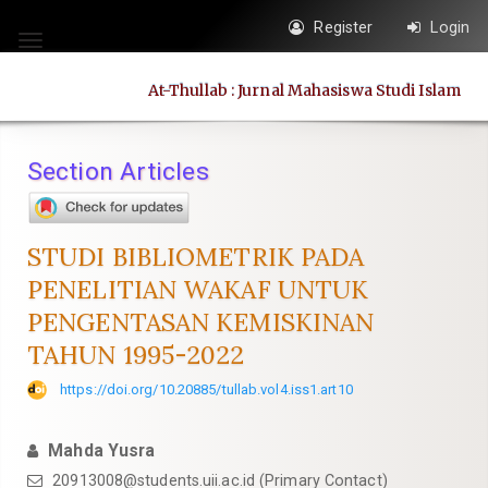
Quick
Register
Login
jump
Toggle
to
navigation
At-Thullab : Jurnal Mahasiswa Studi Islam
page
content
Main
Section Articles
Navigation
Main
Content
STUDI BIBLIOMETRIK PADA
Sidebar
PENELITIAN WAKAF UNTUK
PENGENTASAN KEMISKINAN
TAHUN 1995-2022
https://doi.org/10.20885/tullab.vol4.iss1.art10
Mahda Yusra
20913008@students.uii.ac.id
(Primary Contact)