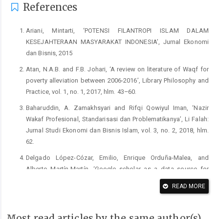
References
Ariani, Mintarti, ‘POTENSI FILANTROPI ISLAM DALAM
KESEJAHTERAAN MASYARAKAT INDONESIA’, Jurnal Ekonomi
dan Bisnis, 2015
Atan, N.A.B. and F.B. Johari, ‘A review on literature of Waqf for
poverty alleviation between 2006-2016’, Library Philosophy and
Practice, vol. 1, no. 1, 2017, hlm. 43–60.
Baharuddin, A. Zamakhsyari and Rifqi Qowiyul Iman, ‘Nazir
Wakaf Profesional, Standarisasi dan Problematikanya’, Li Falah:
Jurnal Studi Ekonomi dan Bisnis Islam, vol. 3, no. 2, 2018, hlm.
62.
Delgado López-Cózar, Emilio, Enrique Orduña-Malea, and
Alberto Martín-Martín, ‘Google scholar as a data source for
research Assessment’, in Springer Handbooks, 2019
READ MORE
Furqon, A., ‘Pengelolaan Wakaf Tanah Produktif: Studi Kasus
Nazhir Badan Kesejahteraan Masjid (BKM) Kota Semarang dan
Most read articles by the same author(s)
Yayasan Muslimin Kota Pekalongan’, Al-Ahkam Jurnal Ilmu