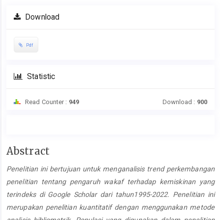
Download
Pdf
Statistic
Read Counter :
949
Download :
900
Main
Abstract
Article
Penelitian ini bertujuan untuk menganalisis
trend
perkembangan
Content
penelitian tentang pengaruh wakaf terhadap kemiskinan yang
terindeks di Google Scholar
dari tahun1995-2022
. Penelitian ini
merupakan penelitian kuantitatif dengan menggunakan metode
analisis bibliometrik. Populasi yang digunakan dalam penelitian