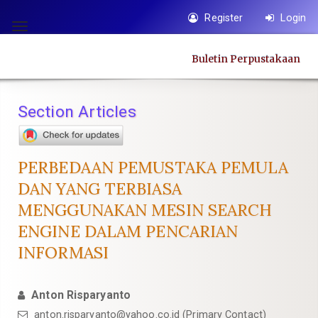
Quick
Register
Login
jump
Toggle
to
navigation
Buletin Perpustakaan
page
content
Main
Section Articles
Navigation
Main
Content
PERBEDAAN PEMUSTAKA PEMULA
Sidebar
DAN YANG TERBIASA
MENGGUNAKAN MESIN SEARCH
ENGINE DALAM PENCARIAN
INFORMASI
Anton Risparyanto
anton.risparyanto@yahoo.co.id
(Primary Contact)