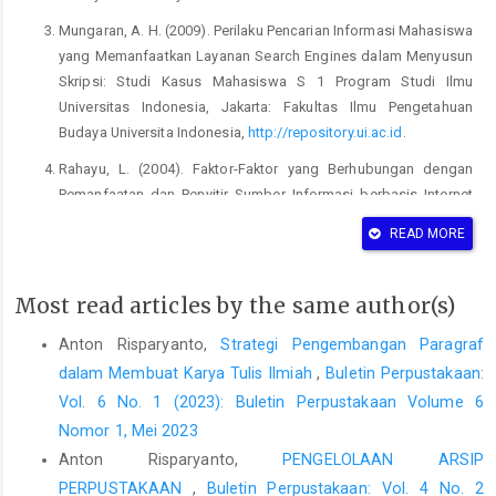
Mungaran, A. H. (2009). Perilaku Pencarian Informasi Mahasiswa
yang Memanfaatkan Layanan Search Engines dalam Menyusun
Skripsi: Studi Kasus Mahasiswa S 1 Program Studi Ilmu
Universitas Indonesia, Jakarta: Fakultas Ilmu Pengetahuan
Budaya Universita Indonesia,
http://repository.ui.ac.id
.
Rahayu, L. (2004). Faktor-Faktor yang Berhubungan dengan
Pemanfaatan dan Penyitir Sumber Informasi berbasis Internet
Olah pada Penulis di Lingkungan Badan Pengajian dan
READ MORE
Penerapan Teknologi (Tesis), Program Pasca Sarjana fakultas
Ilmu Budaya, UI.,
http://repository.ui.ac.id
Most read articles by the same author(s)
Sugiyono. (2016). Metode Penelitian Kualitatif. Bandung.
Alfabeta
Anton Risparyanto,
Strategi Pengembangan Paragraf
The American Heritage Dictionary. (2006). American Heritage
dalam Membuat Karya Tulis Ilmiah
,
Buletin Perpustakaan:
Dictionary Of The English Language, Houghton Mifflin.
Vol. 6 No. 1 (2023): Buletin Perpustakaan Volume 6
Nomor 1, Mei 2023
Anton Risparyanto,
PENGELOLAAN ARSIP
PERPUSTAKAAN
,
Buletin Perpustakaan: Vol. 4 No. 2