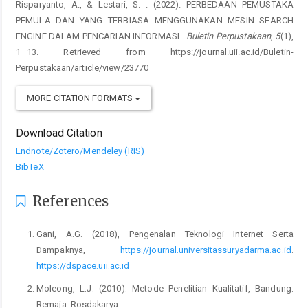
Risparyanto, A., & Lestari, S. . (2022). PERBEDAAN PEMUSTAKA
PEMULA DAN YANG TERBIASA MENGGUNAKAN MESIN SEARCH
ENGINE DALAM PENCARIAN INFORMASI .
Buletin Perpustakaan
,
5
(1),
1–13. Retrieved from https://journal.uii.ac.id/Buletin-
Perpustakaan/article/view/23770
MORE CITATION FORMATS
Download Citation
Endnote/Zotero/Mendeley (RIS)
BibTeX
References
Gani, A.G. (2018), Pengenalan Teknologi Internet Serta
Dampaknya,
https://journal.universitassuryadarma.ac.id
.
https://dspace.uii.ac.id
Moleong, L.J. (2010). Metode Penelitian Kualitatif, Bandung.
Remaja. Rosdakarya.