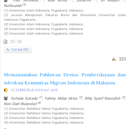
Trias Setiawati
, Budi Astuti
, Suhartini
, Sri Mulyati
,
(5)
Nurfauziah
(1) Universitas Islam Indonesia, Yogyakarta, Indonesia ,
(2) Jurusan Manajemen, Fakultas Bisnis dan Ekonomika Universitas Islam
Indonesia Yogyakarta ,
(3) Universitas Islam Indonesia, Yogyakarta, Indonesia ,
(4) Universitas Islam Indonesia, Yogyakarta, Indonesia ,
(5) Universitas Islam Indonesia, Yogyakarta, Indonesia
25-38
Full text PDF
323
Memanusiakan Pahlawan Devisa: Pemberdayaan dan
Advokasi Komunitas Migran Indonesia di Malaysia
10.20885/RLA.Vol4.iss1.art5
(1)
(2)
(3)
Suhada Suhada
, Fahmy Akbar Idries
, Rifqi Syarif Nasrulloh
,
(4)
Novi Diah Wulandari
(1) Universitas Nahdlatul Ulama Yogyakarta, Indonesia ,
(2) Universitas Nahdlatul Ulama Yogyakarta, Indonesia ,
(3) Universitas Nahdlatul Ulama Yogyakarta, Indonesia ,
(4) Universitas Nahdlatul Ulama Yogyakarta, Indonesia