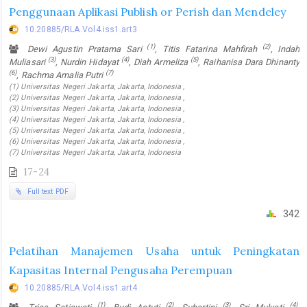
Penggunaan Aplikasi Publish or Perish dan Mendeley
10.20885/RLA.Vol4.iss1.art3
(1)
(2)
Dewi Agustin Pratama Sari
, Titis Fatarina Mahfirah
, Indah
(3)
(4)
(5)
Muliasari
, Nurdin Hidayat
, Diah Armeliza
, Raihanisa Dara Dhinanty
(6)
(7)
, Rachma Amalia Putri
(1) Universitas Negeri Jakarta, Jakarta, Indonesia ,
(2) Universitas Negeri Jakarta, Jakarta, Indonesia ,
(3) Universitas Negeri Jakarta, Jakarta, Indonesia ,
(4) Universitas Negeri Jakarta, Jakarta, Indonesia ,
(5) Universitas Negeri Jakarta, Jakarta, Indonesia ,
(6) Universitas Negeri Jakarta, Jakarta, Indonesia ,
(7) Universitas Negeri Jakarta, Jakarta, Indonesia
17-24
Full text PDF
342
Pelatihan Manajemen Usaha untuk Peningkatan
Kapasitas Internal Pengusaha Perempuan
10.20885/RLA.Vol4.iss1.art4
(1)
(2)
(3)
(4)