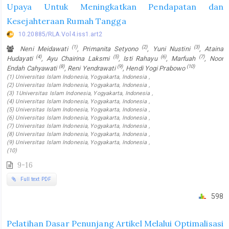
Upaya Untuk Meningkatkan Pendapatan dan
Kesejahteraan Rumah Tangga
10.20885/RLA.Vol4.iss1.art2
(1)
(2)
(3)
Neni Meidawati
, Primanita Setyono
, Yuni Nustini
, Ataina
(4)
(5)
(6)
(7)
Hudayati
, Ayu Chairina Laksmi
, Isti Rahayu
, Marfuah
, Noor
(8)
(9)
(10)
Endah Cahyawati
, Reni Yendrawati
, Hendi Yogi Prabowo
(1) Universitas Islam Indonesia, Yogyakarta, Indonesia ,
(2) Universitas Islam Indonesia, Yogyakarta, Indonesia ,
(3) 1Universitas Islam Indonesia, Yogyakarta, Indonesia ,
(4) Universitas Islam Indonesia, Yogyakarta, Indonesia ,
(5) Universitas Islam Indonesia, Yogyakarta, Indonesia ,
(6) Universitas Islam Indonesia, Yogyakarta, Indonesia ,
(7) Universitas Islam Indonesia, Yogyakarta, Indonesia ,
(8) Universitas Islam Indonesia, Yogyakarta, Indonesia ,
(9) Universitas Islam Indonesia, Yogyakarta, Indonesia ,
(10)
9-16
Full text PDF
598
Pelatihan Dasar Penunjang Artikel Melalui Optimalisasi