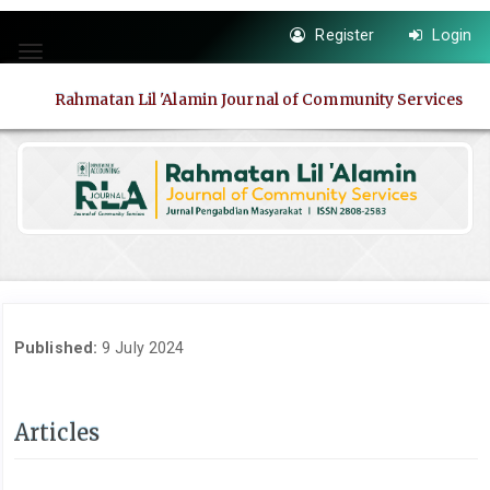
Quick
Register
Login
jump
Toggle
to
navigation
page
Rahmatan Lil 'Alamin Journal of Community Services
content
Main
Navigation
Main
Content
Sidebar
Published:
9 July 2024
Articles