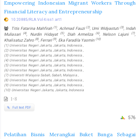
Empowering Indonesian Migrant Workers Through
Financial Literacy and Entrepreneurship
10.20885/RLA.Vol4.iss1.art1
(1)
(2)
(3)
Titis Fatarina Mahfirah
, Achmad Fauzi
, Umi Widyastuti
, Indah
(4)
(5)
(6)
(7)
Muliasari
, Nurdin Hidayat
, Diah Armeliza
, Nelson Lajuni
,
(8)
(9)
(10)
Khalisatuz Zahro
, Ferrari
, Eka Faradila Yasmin
(1) Universitas Negeri Jakarta, Jakarta, Indonesia ,
(2) Universitas Negeri Jakarta, Jakarta, Indonesia ,
(3) Universitas Negeri Jakarta, Jakarta, Indonesia ,
(4) Universitas Negeri Jakarta, Jakarta, Indonesia ,
(5) Universitas Negeri Jakarta, Jakarta, Indonesia ,
(6) Universitas Negeri Jakarta, Jakarta, Indonesia ,
(7) Universiti Malaysia Sabah, Sabah, Malaysia ,
(8) Universitas Negeri Jakarta, Jakarta, Indonesia ,
(9) Universitas Negeri Jakarta, Jakarta, Indonesia ,
(10) Universitas Negeri Jakarta, Jakarta, Indonesia
1-8
Full text PDF
576
Pelatihan Bisnis Merangkai Buket Bunga Sebagai