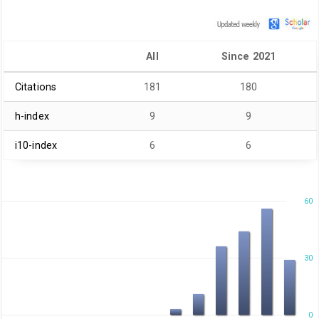
All
Since 2021
Citations
181
180
h-index
9
9
i10-index
6
6
60
30
0