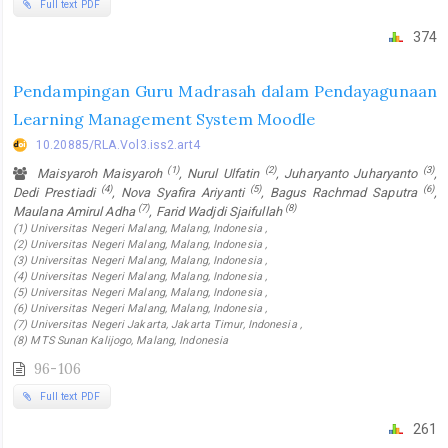
Full text PDF
374
Pendampingan Guru Madrasah dalam Pendayagunaan
Learning Management System Moodle
10.20885/RLA.Vol3.iss2.art4
(1)
(2)
(3)
Maisyaroh Maisyaroh
, Nurul Ulfatin
, Juharyanto Juharyanto
,
(4)
(5)
(6)
Dedi Prestiadi
, Nova Syafira Ariyanti
, Bagus Rachmad Saputra
,
(7)
(8)
Maulana Amirul Adha
, Farid Wadjdi Sjaifullah
(1) Universitas Negeri Malang, Malang, Indonesia ,
(2) Universitas Negeri Malang, Malang, Indonesia ,
(3) Universitas Negeri Malang, Malang, Indonesia ,
(4) Universitas Negeri Malang, Malang, Indonesia ,
(5) Universitas Negeri Malang, Malang, Indonesia ,
(6) Universitas Negeri Malang, Malang, Indonesia ,
(7) Universitas Negeri Jakarta, Jakarta Timur, Indonesia ,
(8) MTS Sunan Kalijogo, Malang, Indonesia
96-106
Full text PDF
261