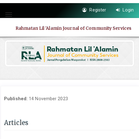
Quick
Register
Login
jump
Toggle
to
navigation
page
Rahmatan Lil 'Alamin Journal of Community Services
content
Main
Navigation
Main
Content
Sidebar
Published:
14 November 2023
Articles