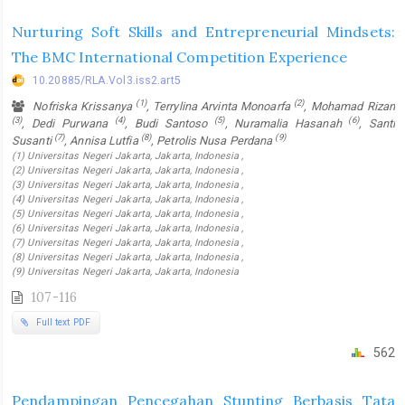
Nurturing Soft Skills and Entrepreneurial Mindsets:
The BMC International Competition Experience
10.20885/RLA.Vol3.iss2.art5
(1)
(2)
Nofriska Krissanya
, Terrylina Arvinta Monoarfa
, Mohamad Rizan
(3)
(4)
(5)
(6)
, Dedi Purwana
, Budi Santoso
, Nuramalia Hasanah
, Santi
(7)
(8)
(9)
Susanti
, Annisa Lutfia
, Petrolis Nusa Perdana
(1) Universitas Negeri Jakarta, Jakarta, Indonesia ,
(2) Universitas Negeri Jakarta, Jakarta, Indonesia ,
(3) Universitas Negeri Jakarta, Jakarta, Indonesia ,
(4) Universitas Negeri Jakarta, Jakarta, Indonesia ,
(5) Universitas Negeri Jakarta, Jakarta, Indonesia ,
(6) Universitas Negeri Jakarta, Jakarta, Indonesia ,
(7) Universitas Negeri Jakarta, Jakarta, Indonesia ,
(8) Universitas Negeri Jakarta, Jakarta, Indonesia ,
(9) Universitas Negeri Jakarta, Jakarta, Indonesia
107-116
Full text PDF
562
Pendampingan Pencegahan Stunting Berbasis Tata