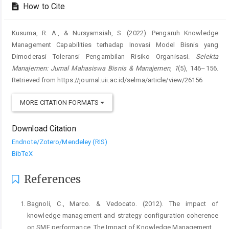
How to Cite
Kusuma, R. A., & Nursyamsiah, S. (2022). Pengaruh Knowledge
Management Capabilities terhadap Inovasi Model Bisnis yang
Dimoderasi Toleransi Pengambilan Risiko Organisasi.
Selekta
Manajemen: Jurnal Mahasiswa Bisnis & Manajemen
,
1
(5), 146–156.
Retrieved from https://journal.uii.ac.id/selma/article/view/26156
MORE CITATION FORMATS
Download Citation
Endnote/Zotero/Mendeley (RIS)
BibTeX
References
Bagnoli, C., Marco. & Vedocato. (2012). The impact of
knowledge management and strategy configuration coherence
on SME performance. The Impact of Knowledge Management.