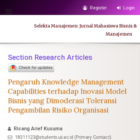
Quick
Register
Login
jump
Toggle
to
navigation
Selekta Manajemen: Jurnal Mahasiswa Bisnis &
page
Manajemen
content
Main
Navigation
Section Research Articles
Main
Content
Sidebar
Pengaruh Knowledge Management
Capabilities terhadap Inovasi Model
Bisnis yang Dimoderasi Toleransi
Pengambilan Risiko Organisasi
Risang Arief Kusuma
18311123@students.uii.ac.id
(Primary Contact)