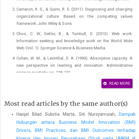
Cameron, K. S., & Quinn, R. E. (2011). Diagnosing and changing
organizational culture: Based on the competing values
framework. John Wiley & Sons.
Choo, C. W., Detlor, B., & Turnbull, D. (2013). Web work:
Information seeking and knowledge work on the World Wide
Web (Vol. 1). Springer Science & Business Media.
Cohen, W. M., & Levinthal, D. A. (1990). Absorptive capacity: A
new perspective on learning and innovation. Administrative
science quarterly, pp. 128-152.
Doz, Y. L., & Kosonen, M. (2010). Embedding strategic agility: A
READ MORE
leadership agenda for accelerating business model renewal.
Long range planning, 43(2-3), pp. 370-382.
Most read articles by the same author(s)
Edvardsson, I. R., & Oskarsson, G. K. (2013). Knowledge
Haiqal Bilad Sulistia Marta, Siti Nursyamsiah,
Dampak
management, competitive advantage, and value creation: A
case study of Icelandic SMEs. International Journal of
Hubungan antara Business Model Innovation (BMI)
Information Systems and Social Change (IJISSC), 4(2), pp. 59-
Drivers, BMI Practices, dan BMI Outcomes terhadap
71.
Kinerja dan Inovasi Perusahaan (Studi pada UMKM di