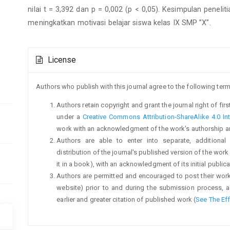
nilai t = 3,392 dan p = 0,002 (p < 0,05). Kesimpulan penelit
meningkatkan motivasi belajar siswa kelas IX SMP ”X”.
Article
License
Details
Authors who publish with this journal agree to the following term
Authors retain copyright and grant the journal right of fi
under a
Creative Commons Attribution-ShareAlike 4.0 Int
work with an acknowledgment of the work's authorship and i
Authors are able to enter into separate, additional
distribution of the journal's published version of the work (
it in a book), with an acknowledgment of its initial publicat
Authors are permitted and encouraged to post their work on
website) prior to and during the submission process, a
earlier and greater citation of published work (
See The Ef