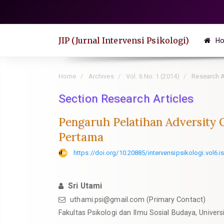
Quick
jump
to
JIP (Jurnal Intervensi Psikologi)
H
page
content
Main
Home
Archives
Vol. 6 No. 1 (2014)
Research A
Navigation
Section Research Articles
Main
Content
Pengaruh Pelatihan Adversity 
Sidebar
Pertama
https://doi.org/10.20885/intervensipsikologi.vol6.is
Sri Utami
uthami.psi@gmail.com
(Primary Contact)
Fakultas Psikologi dan Ilmu Sosial Budaya, Univers