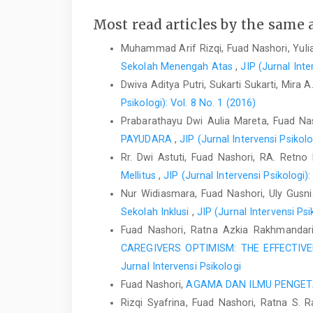
Most read articles by the same 
Muhammad Arif Rizqi, Fuad Nashori, Yulia
Sekolah Menengah Atas
,
JIP (Jurnal Inte
Dwiva Aditya Putri, Sukarti Sukarti, Mira
Psikologi): Vol. 8 No. 1 (2016)
Prabarathayu Dwi Aulia Mareta, Fuad Na
PAYUDARA
,
JIP (Jurnal Intervensi Psikolo
Rr. Dwi Astuti, Fuad Nashori, RA. Retn
Mellitus
,
JIP (Jurnal Intervensi Psikologi):
Nur Widiasmara, Fuad Nashori, Uly Gusni
Sekolah Inklusi
,
JIP (Jurnal Intervensi Psi
Fuad Nashori, Ratna Azkia Rakhmandari
CAREGIVERS OPTIMISM: THE EFFECTIV
Jurnal Intervensi Psikologi
Fuad Nashori,
AGAMA DAN ILMU PENGE
Rizqi Syafrina, Fuad Nashori, Ratna S.