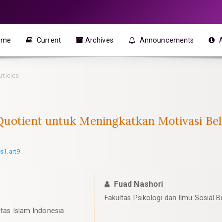
ome
Current
Archives
Announcements
rticles
Quotient untuk Meningkatkan Motivasi Be
s1.art9
Fuad Nashori
Fakultas Psikologi dan Ilmu Sosial B
itas Islam Indonesia