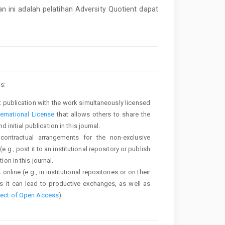
ian ini adalah pelatihan Adversity Quotient dapat
s:
rst publication with the work simultaneously licensed
ernational License
that allows others to share the
nitial publication in this journal.
 contractual arrangements for the non-exclusive
e.g., post it to an institutional repository or publish
ion in this journal.
line (e.g., in institutional repositories or on their
s it can lead to productive exchanges, as well as
fect of Open Access
).