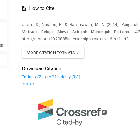
How to Cite
Utami, S., Nashori, F., & Rachmawati, M. A. (2014). Pengaruh
Motivasi Belajar Siswa Sekolah Menengah Pertama.
JIP
https://doi.org/10.20885/intervensipsikologi.vol6.iss1.art9
88
MORE CITATION FORMATS
Download Citation
Endnote/Zotero/Mendeley (RIS)
BibTeX
0