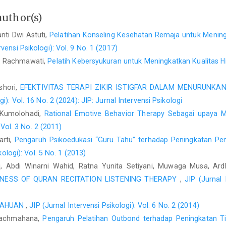
author(s)
nti Dwi Astuti,
Pelatihan Konseling Kesehatan Remaja untuk Mening
rvensi Psikologi): Vol. 9 No. 1 (2017)
 A. Rachmawati,
Pelatih Kebersyukuran untuk Meningkatkan Kualitas H
shori,
EFEKTIVITAS TERAPI ZIKIR ISTIGFAR DALAM MENURUNKA
gi): Vol. 16 No. 2 (2024): JIP: Jurnal Intervensi Psikologi
o Kumolohadi,
Rational Emotive Behavior Therapy Sebagai upaya Me
 Vol. 3 No. 2 (2011)
arti,
Pengaruh Psikoedukasi “Guru Tahu” terhadap Peningkatan Pen
kologi): Vol. 5 No. 1 (2013)
, Abdi Winarni Wahid, Ratna Yunita Setiyani, Muwaga Musa, Ar
ENESS OF QURAN RECITATION LISTENING THERAPY
,
JIP (Jurnal 
TAHUAN
,
JIP (Jurnal Intervensi Psikologi): Vol. 6 No. 2 (2014)
 Rachmahana,
Pengaruh Pelatihan Outbond terhadap Peningkatan 