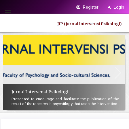
Quick
Register
Login
jump
Toggle
to
navigation
JIP (Jurnal Intervensi Psikologi)
page
content
Main
Navigation
Main
Content
Sidebar
Jurnal Intervensi Psikologi
Presented to encourage and facilitate the publication of the
result of the research in psychology that uses the intervention.