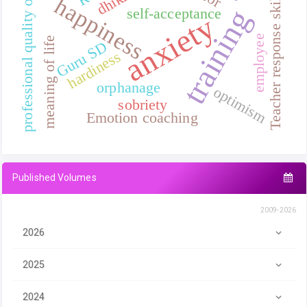
professional quality of life
Teacher response skills
happiness
training
self-acceptance
anxiety
employee
meaning of life
Guru SD
hardiness
orphanage
optimism
sobriety
Emotion coaching
Published Volumes
2009-2026
2026
2025
2024