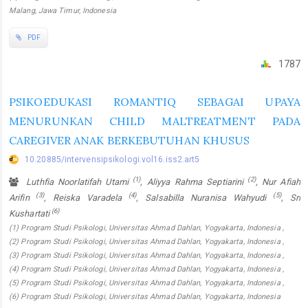
Malang, Jawa Timur, Indonesia
PDF
1787
PSIKOEDUKASI ROMANTIQ SEBAGAI UPAYA
MENURUNKAN CHILD MALTREATMENT PADA
CAREGIVER ANAK BERKEBUTUHAN KHUSUS
10.20885/intervensipsikologi.vol16.iss2.art5
(1)
(2)
Luthfia Noorlatifah Utami
, Aliyya Rahma Septiarini
, Nur Afiah
(3)
(4)
(5)
Arifin
, Reiska Varadela
, Salsabilla Nuranisa Wahyudi
, Sri
(6)
Kushartati
(1) Program Studi Psikologi, Universitas Ahmad Dahlan, Yogyakarta, Indonesia ,
(2) Program Studi Psikologi, Universitas Ahmad Dahlan, Yogyakarta, Indonesia ,
(3) Program Studi Psikologi, Universitas Ahmad Dahlan, Yogyakarta, Indonesia ,
(4) Program Studi Psikologi, Universitas Ahmad Dahlan, Yogyakarta, Indonesia ,
(5) Program Studi Psikologi, Universitas Ahmad Dahlan, Yogyakarta, Indonesia ,
(6) Program Studi Psikologi, Universitas Ahmad Dahlan, Yogyakarta, Indonesia