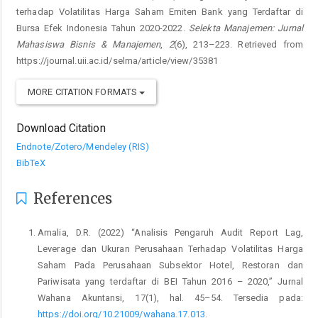
terhadap Volatilitas Harga Saham Emiten Bank yang Terdaftar di
Bursa Efek Indonesia Tahun 2020-2022.
Selekta Manajemen: Jurnal
Mahasiswa Bisnis & Manajemen
,
2
(6), 213–223. Retrieved from
https://journal.uii.ac.id/selma/article/view/35381
MORE CITATION FORMATS
Download Citation
Endnote/Zotero/Mendeley (RIS)
BibTeX
References
Amalia, D.R. (2022) “Analisis Pengaruh Audit Report Lag,
Leverage dan Ukuran Perusahaan Terhadap Volatilitas Harga
Saham Pada Perusahaan Subsektor Hotel, Restoran dan
Pariwisata yang terdaftar di BEI Tahun 2016 – 2020,” Jurnal
Wahana Akuntansi, 17(1), hal. 45–54. Tersedia pada:
https://doi.org/10.21009/wahana.17.013
.