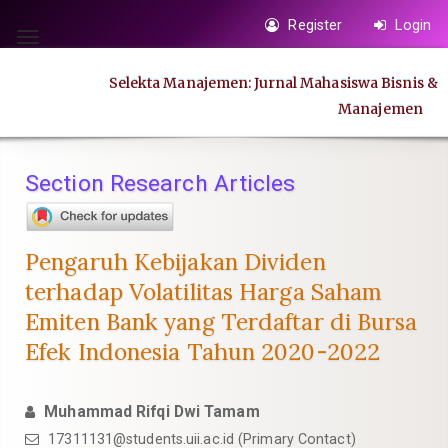
Quick
Register
Login
jump
Toggle
to
navigation
Selekta Manajemen: Jurnal Mahasiswa Bisnis &
page
Manajemen
content
Main
Navigation
Section Research Articles
Main
Content
Sidebar
Pengaruh Kebijakan Dividen
terhadap Volatilitas Harga Saham
Emiten Bank yang Terdaftar di Bursa
Efek Indonesia Tahun 2020-2022
Muhammad Rifqi Dwi Tamam
17311131@students.uii.ac.id
(Primary Contact)