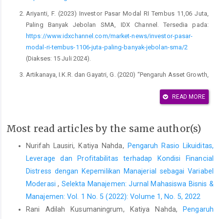
Ariyanti, F. (2023) Investor Pasar Modal RI Tembus 11,06 Juta,
Paling Banyak Jebolan SMA, IDX Channel. Tersedia pada:
https://www.idxchannel.com/market-news/investor-pasar-
modal-ri-tembus-1106-juta-paling-banyak-jebolan-sma/2
(Diakses: 15 Juli 2024).
Artikanaya, I.K.R. dan Gayatri, G. (2020) “Pengaruh Asset Growth,
Leverage, dan Dividend Payout Ratio pada Volatilitas Harga
Saham,” E-Jurnal Akuntansi, 30(5), hal. 1270–1282. Tersedia
READ MORE
pada:
https://www.researchgate.net/publication/342593855_Pengaruh_
Most read articles by the same author(s)
Asset-Growth-Leverage-dan-Dividend-Payout-Ratio-pada-
Volatilitas-Harga-Saham.pdf
.
Nurifah Lausiri, Katiya Nahda,
Pengaruh Rasio Likuiditas,
Leverage dan Profitabilitas terhadap Kondisi Financial
Asriyah, S. (2022) “Pengaruh Volume Perdagangan, Dividend
Yield Dan Firm Size Terhadap Volatilitas Harga Saham: Studi
Distress dengan Kepemilikan Manajerial sebagai Variabel
Pada Perusahaan Subsektor Makanan dan Minuman Yang
Moderasi
,
Selekta Manajemen: Jurnal Mahasiswa Bisnis &
Terdaftar di BEI Periode 2017-2021,” in D. Cahyandari et al. (ed.)
Manajemen: Vol. 1 No. 5 (2022): Volume 1, No. 5, 2022
Prosiding Seminar Nasional UNIMUS. Semarang: Lembaga
Rani Adilah Kusumaningrum, Katiya Nahda,
Pengaruh
Penelitian dan Pengabdian Masyarakat (LP2M) Universitas