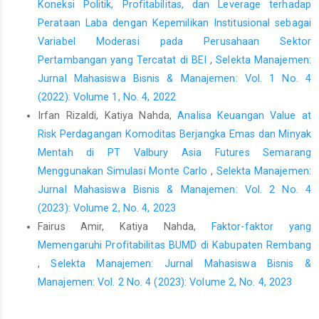
Koneksi Politik, Profitabilitas, dan Leverage terhadap
Muhammadiyah Semarang, hal. 370–385. Tersedia pada:
Perataan Laba dengan Kepemilikan Institusional sebagai
https://prosiding.unimus.ac.id/index.php/semnas/article/view/113
Variabel Moderasi pada Perusahaan Sektor
Cahyawati, R.P. dan Miftah, M. (2022) “Pengaruh Volatilitas Laba,
Pertambangan yang Tercatat di BEI
,
Selekta Manajemen:
Kebijakan Dividen, dan Leverage Terhadap Volatilitas Harga
Jurnal Mahasiswa Bisnis & Manajemen: Vol. 1 No. 4
Saham IDX30,” Jurnal Riset Akuntansi dan Keuangan, 10(3), hal.
(2022): Volume 1, No. 4, 2022
541–554. Tersedia pada:
Irfan Rizaldi, Katiya Nahda,
Analisa Keuangan Value at
https://ejournal.upi.edu/index.php/JRAK/article/view/44213
.
Risk Perdagangan Komoditas Berjangka Emas dan Minyak
Camilleri, S.J., Grima, L. dan Grima, S. (2019) “The effect of
Mentah di PT Valbury Asia Futures Semarang
dividend policy on share price volatility: an analysis of
Menggunakan Simulasi Monte Carlo
,
Selekta Manajemen:
Mediterranean banks’ stocks,” Managerial Finance, 45(2), hal.
348–364. Tersedia pada:
https://doi.org/10.1108/MF-11-2017-
Jurnal Mahasiswa Bisnis & Manajemen: Vol. 2 No. 4
0451
.
(2023): Volume 2, No. 4, 2023
Fairus Amir, Katiya Nahda,
Faktor-faktor yang
Dominika, I. dan Yanti (2019) “Pengaruh Kebijakan Dividen,
Leverage, Firm Size, Earning Volatility, Dan Growth Terhadap
Memengaruhi Profitabilitas BUMD di Kabupaten Rembang
Volatilitas Harga Saham,” Jurnal Paradigma Akuntansi, 1(3), hal.
,
Selekta Manajemen: Jurnal Mahasiswa Bisnis &
589–698. Tersedia pada:
Manajemen: Vol. 2 No. 4 (2023): Volume 2, No. 4, 2023
https://doi.org/10.24912/jpa.v1i3.5607
.
Hashemijoo, M., Mahdavi Ardekani, A. dan Younesi, N. (2012)