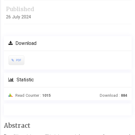
Published
26 July 2024
Download
PDF
Statistic
Read Counter :
1015
Download :
884
Main
Abstract
Article