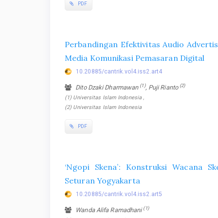
PDF
Perbandingan Efektivitas Audio Advertis
Media Komunikasi Pemasaran Digital
10.20885/cantrik.vol4.iss2.art4
(1)
(2)
Dito Dzaki Dharmawan
, Puji Rianto
(1) Universitas Islam Indonesia ,
(2) Universitas Islam Indonesia
PDF
‘Ngopi Skena’: Konstruksi Wacana Ske
Seturan Yogyakarta
10.20885/cantrik.vol4.iss2.art5
(1)
Wanda Alifa Ramadhani