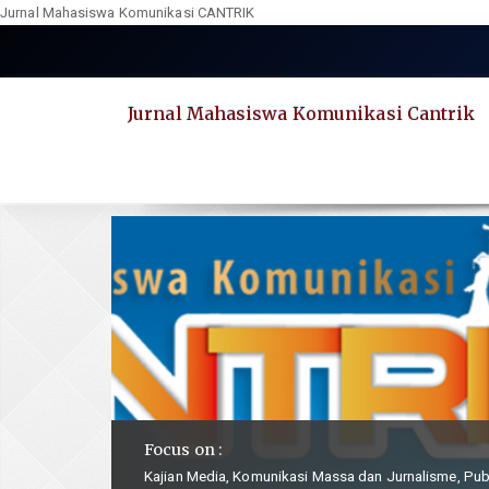
Jurnal Mahasiswa Komunikasi CANTRIK
Quick
jump
to
Jurnal Mahasiswa Komunikasi Cantrik
page
content
Main
Navigation
Main
Content
Sidebar
Focus on :
Kajian Media, Komunikasi Massa dan Jurnalisme, Publ