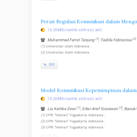
Peran Regulasi Komunikasi dalam Menga
10.20885/cantrik.vol4.iss2.art2
(1)
(2)
Muhammad Farrel Tanjung
, Fadilla Febrianisa
(1) Universitas Islam Indonesia ,
(2) Universitas Islam Indonesia
PDF
Model Komunikasi Kepemimpinan dalam
10.20885/cantrik.vol4.iss2.art3
(1)
(2)
Lia Kartika Dewi
, Edwi Arief Sosiawan
, Basuk
(1) UPN “Veteran” Yogyakarta, Indonesia ,
(2) UPN “Veteran” Yogyakarta, Indonesia ,
(3) UPN “Veteran” Yogyakarta, Indonesia