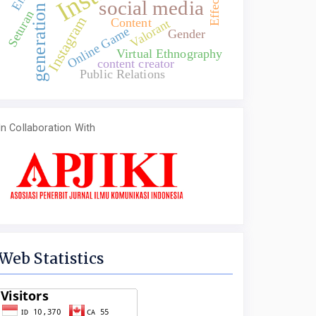
generation z
social media
Seturan
Instagram
Content
Valorant
Online Game
Gender
Virtual Ethnography
content creator
Public Relations
In Collaboration With
Web Statistics