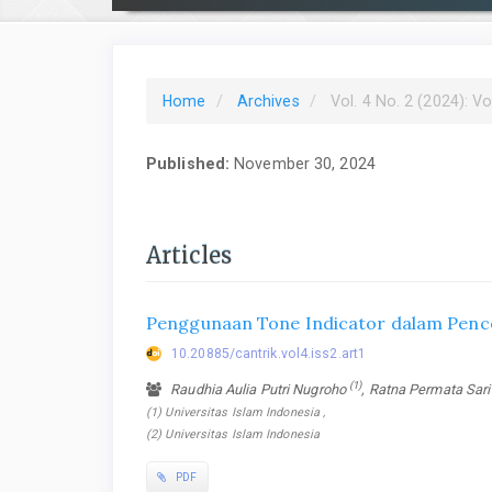
Home
Archives
Vol. 4 No. 2 (2024): V
Published:
November 30, 2024
Articles
Penggunaan Tone Indicator dalam Pence
10.20885/cantrik.vol4.iss2.art1
(1)
Raudhia Aulia Putri Nugroho
, Ratna Permata Sar
(1) Universitas Islam Indonesia ,
(2) Universitas Islam Indonesia
PDF