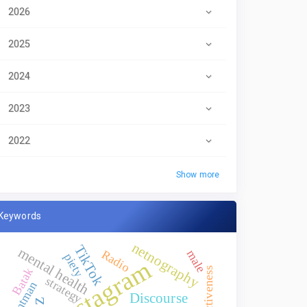
2026
2025
2024
2023
2022
Show more
Keywords
netnography
TikTok
mental health
male
Radio
piety
Instagram
Effectiveness
Batak
strategy
Entman
Discourse