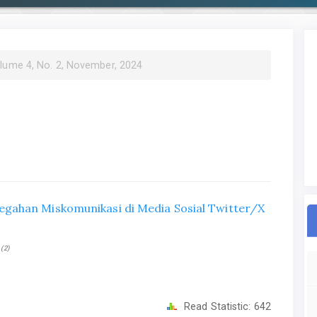
olume 4, No. 2, November, 2024
gahan Miskomunikasi di Media Sosial Twitter/X
(2)
i
Read Statistic:
642