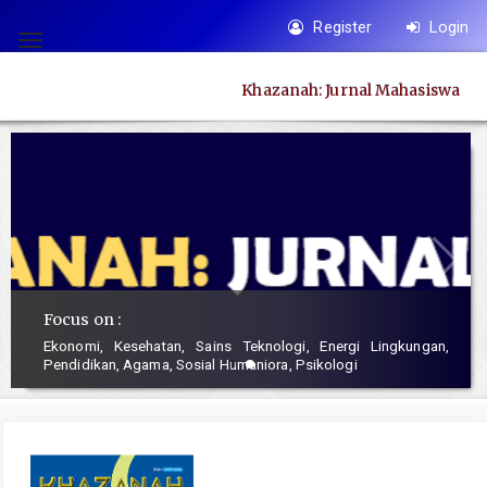
Quick
Register
Login
jump
Toggle
to
navigation
Khazanah: Jurnal Mahasiswa
page
content
Main
Navigation
Main
Content
Sidebar
Focus on :
Ekonomi, Kesehatan, Sains Teknologi, Energi Lingkungan,
Pendidikan, Agama, Sosial Humaniora, Psikologi