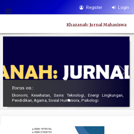
Quick
Register
Login
jump
Toggle
to
navigation
Khazanah: Jurnal Mahasiswa
page
content
Main
Navigation
Main
Content
Sidebar
Focus on :
Ekonomi, Kesehatan, Sains Teknologi, Energi Lingkungan,
Pendidikan, Agama, Sosial Humaniora, Psikologi